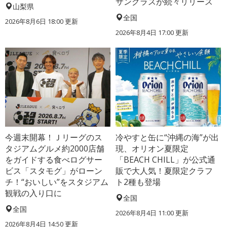
サングラスが続々リリース
山梨県
全国
2026年8月6日 18:00
更新
2026年8月4日 17:00
更新
今週末開幕！Ｊリーグのス
冷やすと缶に“沖縄の海”が出
タジアムグルメ約2000店舗
現、オリオン夏限定
をガイドする食べログサー
「BEACH CHILL」が公式通
ビス「スタモグ」がローン
販で大人気！夏限定クラフ
チ！“おいしい”をスタジアム
ト2種も登場
観戦の入り口に
全国
全国
2026年8月4日 11:00
更新
2026年8月4日 14:50
更新