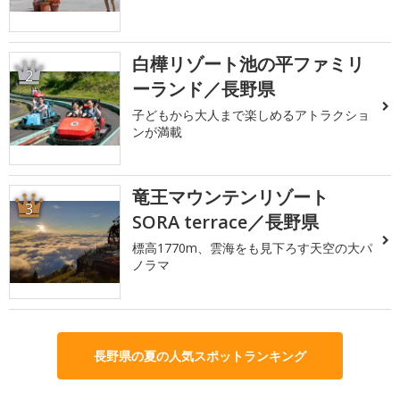
白樺リゾート池の平ファミリ
2
ーランド／長野県
子どもから大人まで楽しめるアトラクショ
ンが満載
竜王マウンテンリゾート
3
SORA terrace／長野県
標高1770m、雲海をも見下ろす天空の大パ
ノラマ
長野県の夏の人気スポットランキング