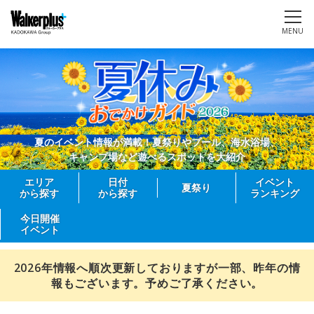
MENU
夏のイベント情報が満載！夏祭りやプール、海水浴場、
キャンプ場など遊べるスポットを大紹介
エリア
日付
イベント
夏祭り
から探す
から探す
ランキング
今日開催
イベント
2026年情報へ順次更新しておりますが一部、昨年の情
報もございます。予めご了承ください。