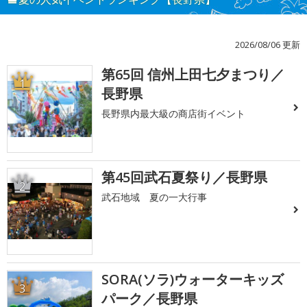
2026/08/06 更新
第65回 信州上田七夕まつり／
1
長野県
長野県内最大級の商店街イベント
第45回武石夏祭り／長野県
2
武石地域 夏の一大行事
SORA(ソラ)ウォーターキッズ
3
パーク／長野県