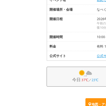
開催場所・会場
なべ
開催日程
2026
午前の部
復10
開催時間
10:00
料金
有料 1
公式サイト
公式
今日
37℃
／
23℃
地図・ア