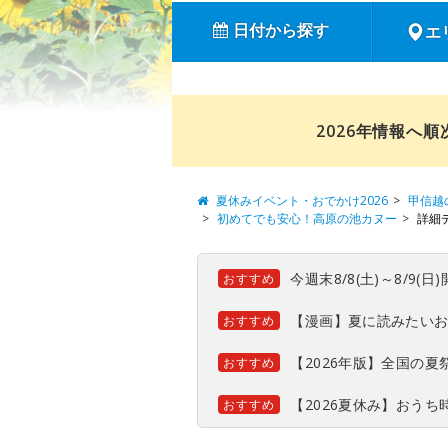
日付から探す
エ
2026年情報へ
夏休みイベント・おでかけ2026
甲信越
初めてでも安心！高原の池カヌー
詳細
今週末8/8(土)～8/9
おすすめ
【漫画】夏に読みたい
おすすめ
【2026年版】全国の
おすすめ
【2026夏休み】おう
おすすめ