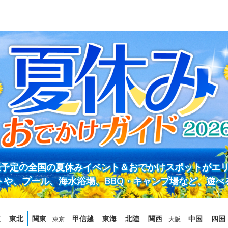
開催予定の全国の夏休みイベント＆おでかけスポットがエ
トや、プール、海水浴場、BBQ・キャンプ場など、遊べ
道
東北
関東
甲信越
東海
北陸
関西
中国
四国
東京
大阪