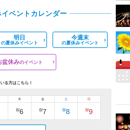
みイベントカレンダー
明日
今週末
の
夏休みイベント
の
夏休みイベント
お盆休み
の
イベント
ている方はこちら！
木
金
土
日
8/
8/
8/
8/
6
7
8
9