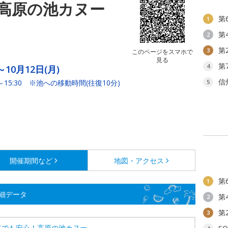
高原の池カヌー
第
1
第
2
第
3
このページをスマホで
見る
第
4
～10月12日(月)
信
0～15:30 ※池への移動時間(往復10分)
5
開催期間など
地図・アクセス
第
1
細データ
第
2
第
3
てでも安心！高原の池カヌー