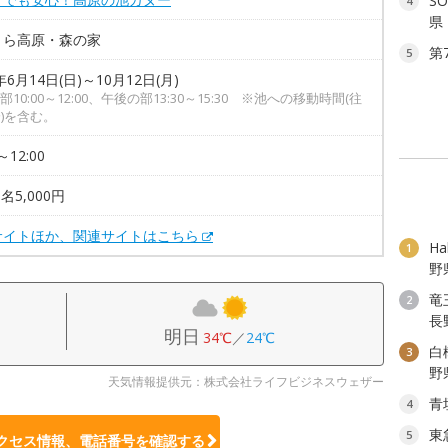
S
4
県
くら高原・森の家
第
5
年6月14日(日)～10月12日(月)
10:00～12:00、午後の部13:30～15:30 ※池への移動時間(往
分)を含む。
～12:00
名5,000円
サイトほか、関連サイトはこちら
H
1
野
竜
2
長
明日
34℃
／
24℃
白
3
野
天気情報提供元：株式会社ライフビジネスウェザー
青
4
東
5
クセス情報、電話番号を確認する