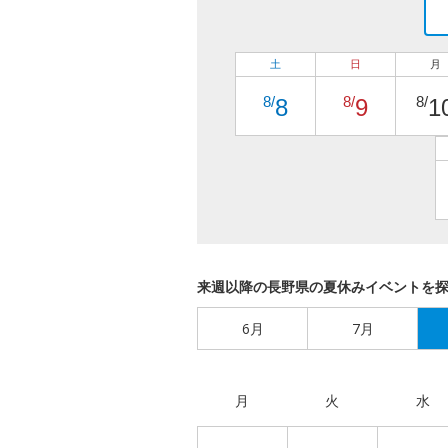
土
日
月
8/
8/
8/
8
9
1
来週以降の長野県の夏休みイベントを
6月
7月
月
火
水