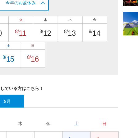
今年のお盆休み
火
水
木
金
8/
8/
8/
8/
0
11
12
13
14
土
日
8/
8/
15
16
探している方はこちら！
8月
木
金
土
日