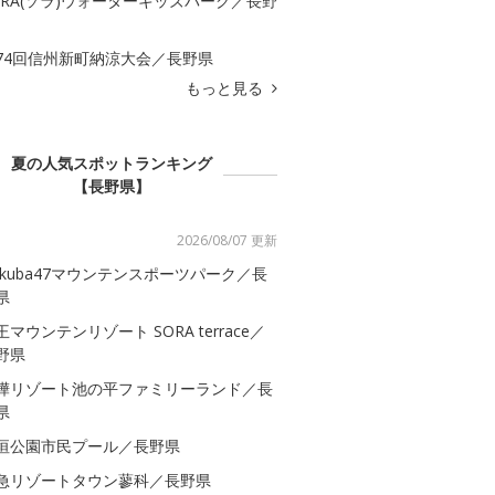
ORA(ソラ)ウォーターキッズパーク／長野
74回信州新町納涼大会／長野県
もっと見る
夏の人気スポットランキング
【長野県】
2026/08/07 更新
akuba47マウンテンスポーツパーク／長
県
王マウンテンリゾート SORA terrace／
野県
樺リゾート池の平ファミリーランド／長
県
垣公園市民プール／長野県
急リゾートタウン蓼科／長野県