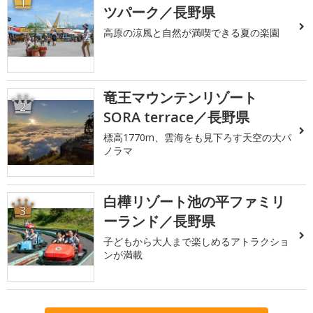
1
ツパーク／長野県
高原の涼風と自然が満喫できる夏の楽園
竜王マウンテンリゾート
2
SORA terrace／長野県
標高1770m、雲海をも見下ろす天空の大パ
ノラマ
白樺リゾート池の平ファミリ
3
ーランド／長野県
子どもから大人まで楽しめるアトラクショ
ンが満載