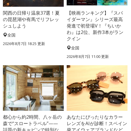
関西の日帰り温泉37選！夏
【映画ランキング】『スパ
の琵琶湖や有馬でリフレッ
イダーマン』シリーズ最高
シュしよう
発進で初登場V！『ちいか
わ』は2位、新作3本がラン
全国
クイン
2026年8月7日 18:25
更新
全国
2026年8月7日 11:00
更新
都心から約2時間、八ヶ岳の
あなたにぴったりなカラー
森で“スロートラベル”——
レンズをAIが診断！スペイン
話題の新キャビンで特別な
発アイウェアブランドなど