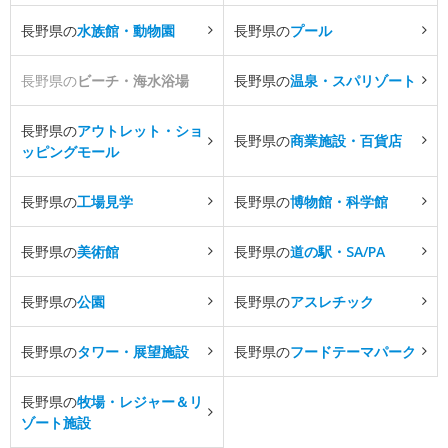
長野県の
水族館・動物園
長野県の
プール
長野県の
ビーチ・海水浴場
長野県の
温泉・スパリゾート
長野県の
アウトレット・ショ
長野県の
商業施設・百貨店
ッピングモール
長野県の
工場見学
長野県の
博物館・科学館
長野県の
美術館
長野県の
道の駅・SA/PA
長野県の
公園
長野県の
アスレチック
長野県の
タワー・展望施設
長野県の
フードテーマパーク
長野県の
牧場・レジャー＆リ
ゾート施設