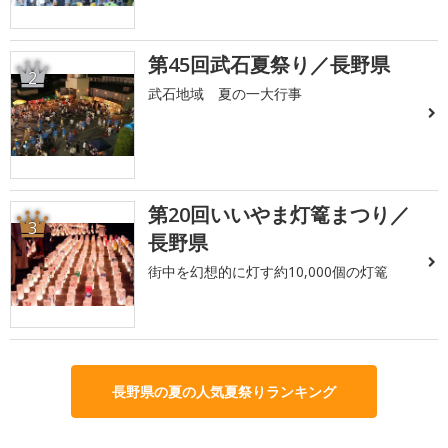
第45回武石夏祭り／長野県
2
武石地域 夏の一大行事
第20回いいやま灯篭まつり／
3
長野県
街中を幻想的に灯す約10,000個の灯篭
長野県の夏の人気夏祭りランキング