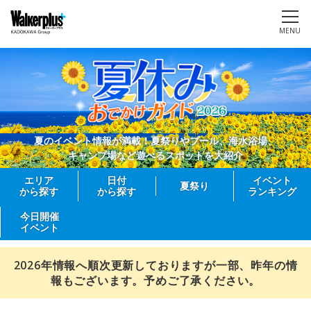
MENU
夏のイベント情報が満載！夏祭りやプール、海水浴場、
キャンプ場など遊べるスポットを大紹介
エリア
日付
イベント
夏祭り
から探す
から探す
ランキング
今日開催
イベント
2026年情報へ順次更新しておりますが一部、昨年の情
報もございます。予めご了承ください。