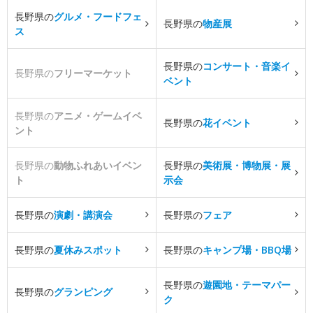
長野県の
グルメ・フードフェ
長野県の
物産展
ス
長野県の
コンサート・音楽イ
長野県の
フリーマーケット
ベント
長野県の
アニメ・ゲームイベ
長野県の
花イベント
ント
長野県の
動物ふれあいイベン
長野県の
美術展・博物展・展
ト
示会
長野県の
演劇・講演会
長野県の
フェア
長野県の
夏休みスポット
長野県の
キャンプ場・BBQ場
長野県の
遊園地・テーマパー
長野県の
グランピング
ク