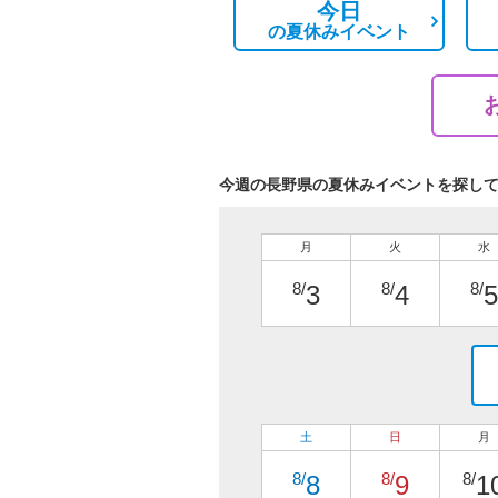
今日
の
夏休みイベント
今週の長野県の夏休みイベントを探し
月
火
水
8/
8/
8/
3
4
5
土
日
月
8/
8/
8/
8
9
1