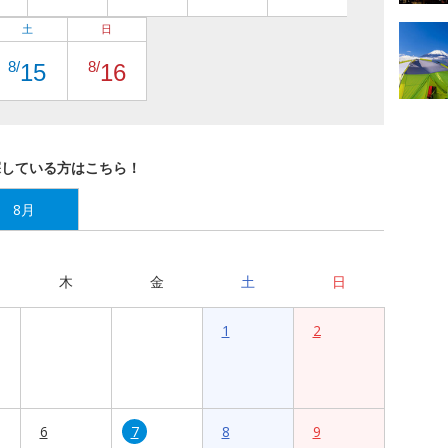
土
日
8/
8/
15
16
探している方はこちら！
8月
木
金
土
日
1
2
6
7
8
9