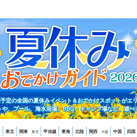
開催予定の全国の夏休みイベント＆おでかけスポットがエ
トや、プール、海水浴場、BBQ・キャンプ場など、遊べ
道
東北
関東
甲信越
東海
北陸
関西
中国
四国
東京
大阪