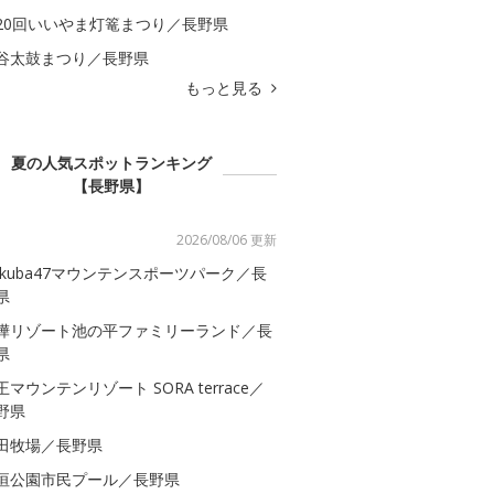
20回いいやま灯篭まつり／長野県
谷太鼓まつり／長野県
もっと見る
夏の人気スポットランキング
【長野県】
2026/08/06 更新
akuba47マウンテンスポーツパーク／長
県
樺リゾート池の平ファミリーランド／長
県
王マウンテンリゾート SORA terrace／
野県
田牧場／長野県
垣公園市民プール／長野県