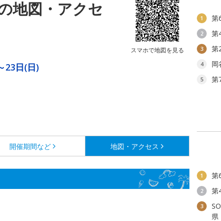
の地図・アクセ
第
1
第
2
第
3
スマホで地図を見る
岡
4
～23日(日)
第
。
5
開催期間など
地図・アクセス
第
1
第
2
S
3
県