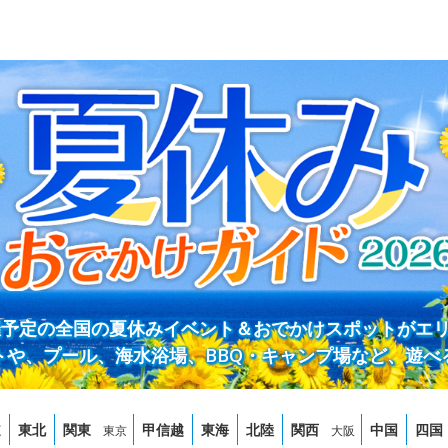
開催予定の全国の夏休みイベント＆おでかけスポットがエ
トや、プール、海水浴場、BBQ・キャンプ場など、遊べ
道
東北
関東
甲信越
東海
北陸
関西
中国
四国
東京
大阪