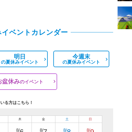
みイベントカレンダー
明日
今週末
の
夏休みイベント
の
夏休みイベント
お盆休み
の
イベント
ている方はこちら！
木
金
土
日
8/
8/
8/
8/
6
7
8
9