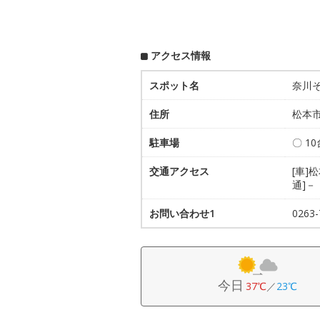
アクセス情報
スポット名
奈川
住所
松本市
駐車場
〇 1
交通アクセス
[車]
通]－
お問い合わせ1
026
今日
37℃
／
23℃