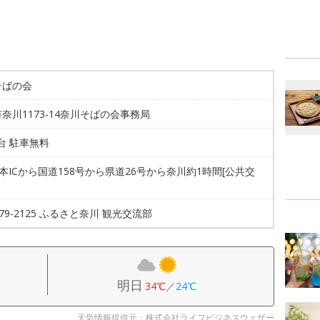
そばの会
奈川1173-14奈川そばの会事務局
0台 駐車無料
松本ICから国道158号から県道26号から奈川約1時間[公共交
3-79-2125 ふるさと奈川 観光交流部
明日
34℃
／
24℃
天気情報提供元：株式会社ライフビジネスウェザー