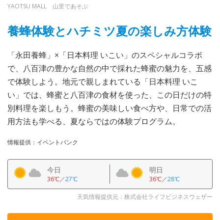
YAOTSU MALL 山里であそぶ
養蜂体験とハチミツ夏の楽しみ方体験
「永田養蜂」×「日本料理 いこい」のスペシャルコラボ
で、八百津の豊かな自然の中で採れた蜂蜜の魅力を、五感
で体験しよう。地元で親しまれている「日本料理 いこ
い」では、蜂蜜と八百津の食材を使った、この日だけの特
別料理を楽しもう。蜂蜜の美味しい食べ方や、日常での活
用方法も学べる、夏ならではの体験プログラム。
情報提供：イベントバンク
今日
明日
36℃
／
27℃
36℃
／
28℃
天気情報提供元：株式会社ライフビジネスウェザー