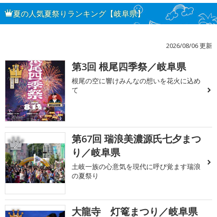
夏の人気夏祭りランキング【岐阜県】
2026/08/06 更新
第3回 根尾四季祭／岐阜県
1
根尾の空に響けみんなの想いを花火に込め
て
第67回 瑞浪美濃源氏七夕まつ
2
り／岐阜県
土岐一族の心意気を現代に呼び覚ます瑞浪
の夏祭り
大龍寺 灯篭まつり／岐阜県