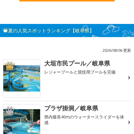
夏の人気スポットランキング【岐阜県】
2026/08/06 更新
大垣市民プール／岐阜県
1
レジャープールと競技用プールを完備
プラザ掛洞／岐阜県
2
県内最長40mのウォータースライダーを体
感