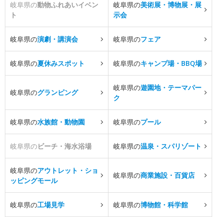
岐阜県の
動物ふれあいイベン
岐阜県の
美術展・博物展・展
ト
示会
岐阜県の
演劇・講演会
岐阜県の
フェア
岐阜県の
夏休みスポット
岐阜県の
キャンプ場・BBQ場
岐阜県の
遊園地・テーマパー
岐阜県の
グランピング
ク
岐阜県の
水族館・動物園
岐阜県の
プール
岐阜県の
ビーチ・海水浴場
岐阜県の
温泉・スパリゾート
岐阜県の
アウトレット・ショ
岐阜県の
商業施設・百貨店
ッピングモール
岐阜県の
工場見学
岐阜県の
博物館・科学館