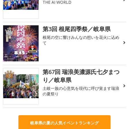
THE AI WORLD
第3回 根尾四季祭／岐阜県
2
根尾の空に響けみんなの想いを花火に込め
て
第67回 瑞浪美濃源氏七夕まつ
3
り／岐阜県
土岐一族の心意気を現代に呼び覚ます瑞浪
の夏祭り
岐阜県の夏の人気イベントランキング