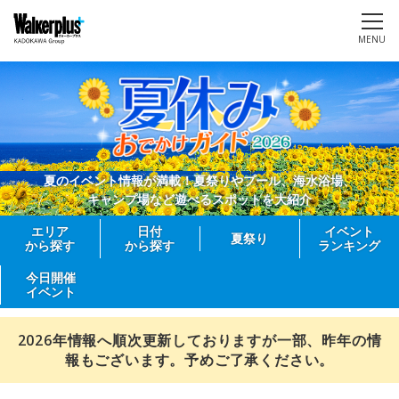
MENU
夏のイベント情報が満載！夏祭りやプール、海水浴場、
キャンプ場など遊べるスポットを大紹介
エリア
日付
イベント
夏祭り
から探す
から探す
ランキング
今日開催
イベント
2026年情報へ順次更新しておりますが一部、昨年の情
報もございます。予めご了承ください。