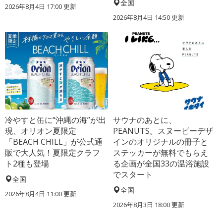
全国
2026年8月4日 17:00
更新
2026年8月4日 14:50
更新
冷やすと缶に“沖縄の海”が出
サウナのあとに、
現、オリオン夏限定
PEANUTS。スヌーピーデザ
「BEACH CHILL」が公式通
インのオリジナルの冊子と
販で大人気！夏限定クラフ
ステッカーが無料でもらえ
ト2種も登場
る企画が全国33の温浴施設
でスタート
全国
全国
2026年8月4日 11:00
更新
2026年8月3日 18:00
更新