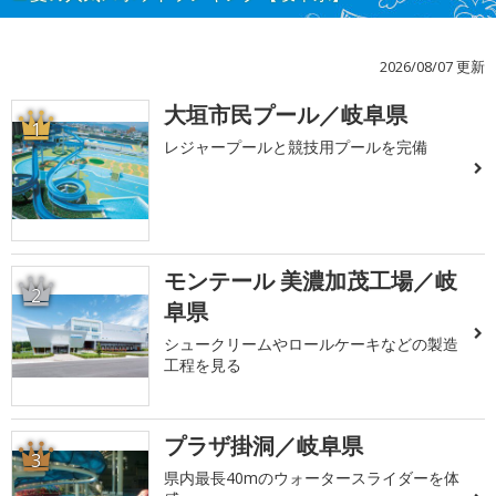
2026/08/07 更新
大垣市民プール／岐阜県
1
レジャープールと競技用プールを完備
モンテール 美濃加茂工場／岐
2
阜県
シュークリームやロールケーキなどの製造
工程を見る
プラザ掛洞／岐阜県
3
県内最長40mのウォータースライダーを体