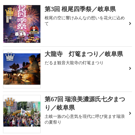
第3回 根尾四季祭／岐阜県
1
根尾の空に響けみんなの想いを花火に込め
て
大龍寺 灯篭まつり／岐阜県
2
だるま観音大龍寺の灯篭まつり
第67回 瑞浪美濃源氏七夕まつ
3
り／岐阜県
土岐一族の心意気を現代に呼び覚ます瑞浪
の夏祭り