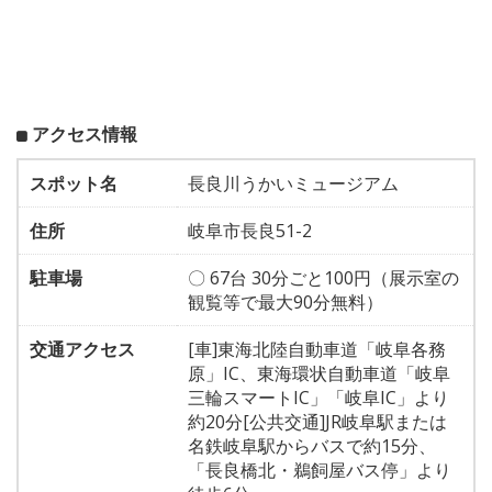
アクセス情報
スポット名
長良川うかいミュージアム
住所
岐阜市長良51-2
駐車場
〇 67台 30分ごと100円（展示室の
観覧等で最大90分無料）
交通アクセス
[車]東海北陸自動車道「岐阜各務
原」IC、東海環状自動車道「岐阜
三輪スマートIC」「岐阜IC」より
約20分[公共交通]JR岐阜駅または
名鉄岐阜駅からバスで約15分、
「長良橋北・鵜飼屋バス停」より