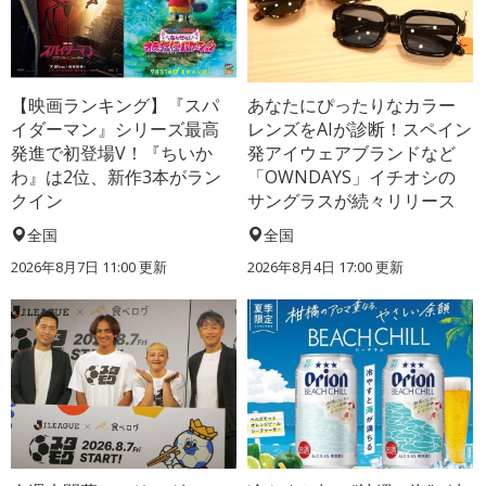
【映画ランキング】『スパ
あなたにぴったりなカラー
イダーマン』シリーズ最高
レンズをAIが診断！スペイン
発進で初登場V！『ちいか
発アイウェアブランドなど
わ』は2位、新作3本がラン
「OWNDAYS」イチオシの
クイン
サングラスが続々リリース
全国
全国
2026年8月7日 11:00
更新
2026年8月4日 17:00
更新