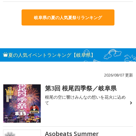
岐阜県の夏の人気夏祭りランキング
夏の人気イベントランキング【岐阜県】
2026/08/07 更新
第3回 根尾四季祭／岐阜県
1
根尾の空に響けみんなの想いを花火に込め
て
Asobeats Summer