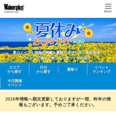
MENU
夏のイベント情報が満載！夏祭りやプール、海水浴場、
キャンプ場など遊べるスポットを大紹介
エリア
日付
イベント
夏祭り
から探す
から探す
ランキング
今日開催
イベント
2026年情報へ順次更新しておりますが一部、昨年の情
報もございます。予めご了承ください。