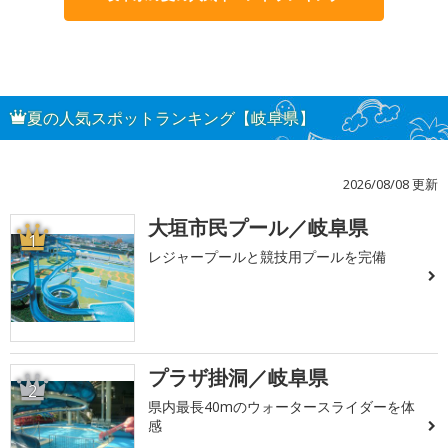
夏の人気スポットランキング【岐阜県】
2026/08/08 更新
大垣市民プール／岐阜県
1
レジャープールと競技用プールを完備
プラザ掛洞／岐阜県
2
県内最長40mのウォータースライダーを体
感