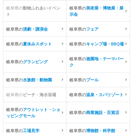
岐阜県の
動物ふれあいイベン
岐阜県の
美術展・博物展・展
ト
示会
岐阜県の
演劇・講演会
岐阜県の
フェア
岐阜県の
夏休みスポット
岐阜県の
キャンプ場・BBQ場
岐阜県の
遊園地・テーマパー
岐阜県の
グランピング
ク
岐阜県の
水族館・動物園
岐阜県の
プール
岐阜県の
ビーチ・海水浴場
岐阜県の
温泉・スパリゾート
岐阜県の
アウトレット・ショ
岐阜県の
商業施設・百貨店
ッピングモール
岐阜県の
工場見学
岐阜県の
博物館・科学館