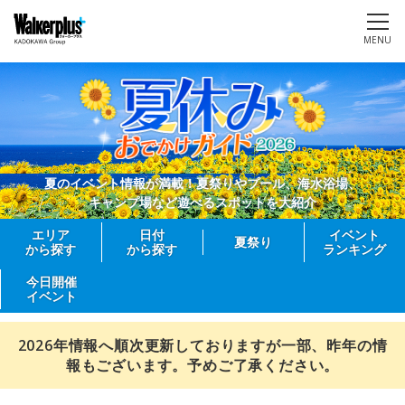
MENU
夏のイベント情報が満載！夏祭りやプール、海水浴場、
キャンプ場など遊べるスポットを大紹介
エリア
日付
イベント
夏祭り
から探す
から探す
ランキング
今日開催
イベント
2026年情報へ順次更新しておりますが一部、昨年の情
報もございます。予めご了承ください。