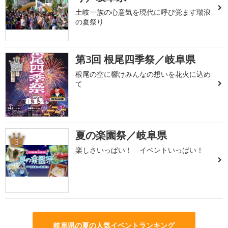
土岐一族の心意気を現代に呼び覚ます瑞浪
の夏祭り
第3回 根尾四季祭／岐阜県
2
根尾の空に響けみんなの想いを花火に込め
て
夏の楽園祭／岐阜県
3
楽しさいっぱい！ イベントいっぱい！
岐阜県の夏の人気イベントランキング