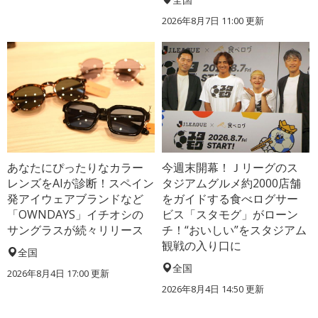
2026年8月7日 11:00
更新
あなたにぴったりなカラー
今週末開幕！Ｊリーグのス
レンズをAIが診断！スペイン
タジアムグルメ約2000店舗
発アイウェアブランドなど
をガイドする食べログサー
「OWNDAYS」イチオシの
ビス「スタモグ」がローン
サングラスが続々リリース
チ！“おいしい”をスタジアム
観戦の入り口に
全国
全国
2026年8月4日 17:00
更新
2026年8月4日 14:50
更新