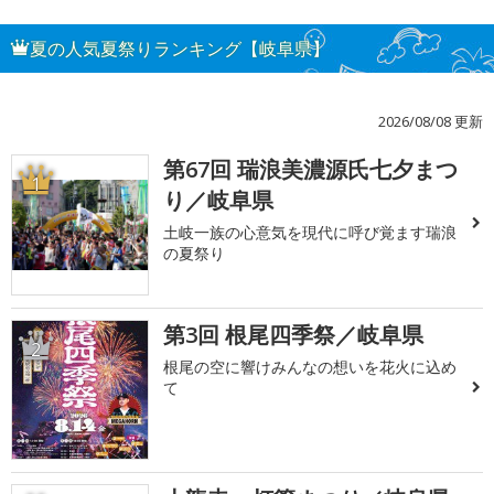
夏の人気夏祭りランキング【岐阜県】
2026/08/08 更新
第67回 瑞浪美濃源氏七夕まつ
1
り／岐阜県
土岐一族の心意気を現代に呼び覚ます瑞浪
の夏祭り
第3回 根尾四季祭／岐阜県
2
根尾の空に響けみんなの想いを花火に込め
て