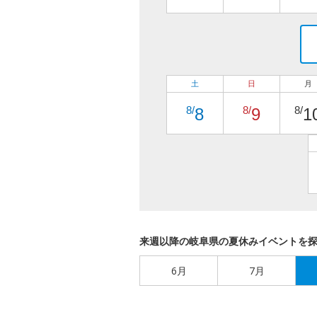
土
日
月
8/
8/
8/
8
9
1
来週以降の岐阜県の夏休みイベントを
6月
7月