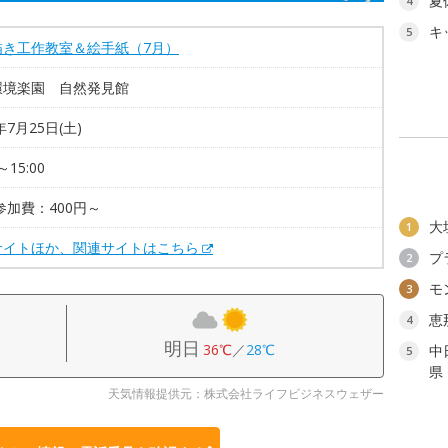
夏
4
キ
5
描き工作教室＆絵手紙（7月）
環境楽園 自然発見館
年7月25日(土)
～15:00
参加費：400円～
大
1
サイトほか、関連サイトはこちら
プ
2
モ
3
恵
4
明日
36℃
／
28℃
中
5
県
天気情報提供元：株式会社ライフビジネスウェザー