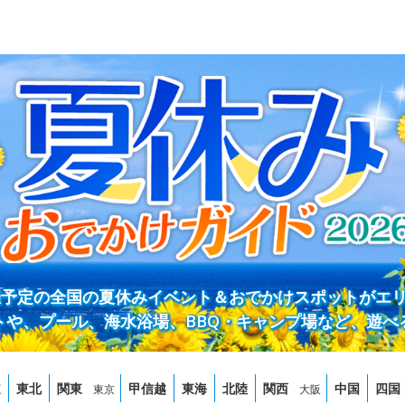
開催予定の全国の夏休みイベント＆おでかけスポットがエ
トや、プール、海水浴場、BBQ・キャンプ場など、遊べ
道
東北
関東
甲信越
東海
北陸
関西
中国
四国
東京
大阪