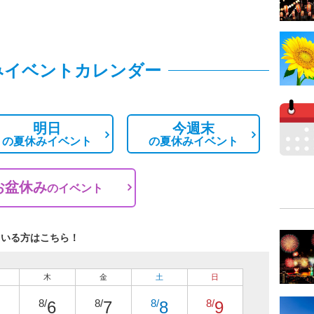
みイベントカレンダー
明日
今週末
の
夏休みイベント
の
夏休みイベント
お盆休み
の
イベント
ている方はこちら！
木
金
土
日
8/
8/
8/
8/
6
7
8
9