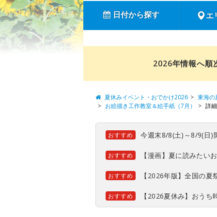
日付から探す
エ
2026年情報へ
夏休みイベント・おでかけ2026
東海の
お絵描き工作教室＆絵手紙（7月）
詳細
今週末8/8(土)～8/9
おすすめ
【漫画】夏に読みたい
おすすめ
【2026年版】全国の
おすすめ
【2026夏休み】おう
おすすめ