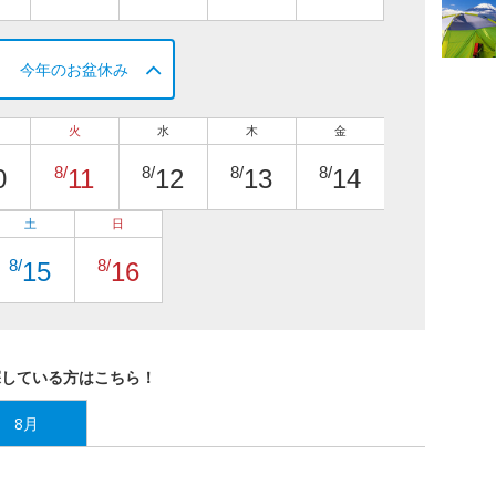
今年のお盆休み
火
水
木
金
8/
8/
8/
8/
0
11
12
13
14
土
日
8/
8/
15
16
探している方はこちら！
8月