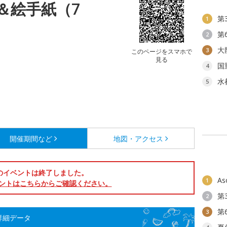
＆絵手紙（7
第
1
第
2
大
3
このページをスマホで
見る
国
4
水
5
開催期間など
地図・アクセス
のイベントは終了しました。
As
1
ントはこちらからご確認ください。
第
2
第
3
詳細データ