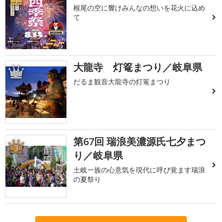
1
根尾の空に響けみんなの想いを花火に込め
て
大龍寺 灯篭まつり／岐阜県
2
だるま観音大龍寺の灯篭まつり
第67回 瑞浪美濃源氏七夕まつ
3
り／岐阜県
土岐一族の心意気を現代に呼び覚ます瑞浪
の夏祭り