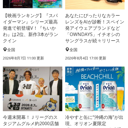
【映画ランキング】『スパ
あなたにぴったりなカラー
イダーマン』シリーズ最高
レンズをAIが診断！スペイン
発進で初登場V！『ちいか
発アイウェアブランドなど
わ』は2位、新作3本がラン
「OWNDAYS」イチオシの
クイン
サングラスが続々リリース
全国
全国
2026年8月7日 11:00
更新
2026年8月4日 17:00
更新
今週末開幕！Ｊリーグのス
冷やすと缶に“沖縄の海”が出
タジアムグルメ約2000店舗
現、オリオン夏限定