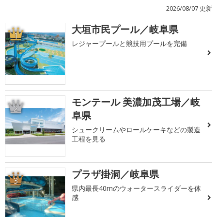
2026/08/07 更新
大垣市民プール／岐阜県
1
レジャープールと競技用プールを完備
モンテール 美濃加茂工場／岐
2
阜県
シュークリームやロールケーキなどの製造
工程を見る
プラザ掛洞／岐阜県
3
県内最長40mのウォータースライダーを体
感