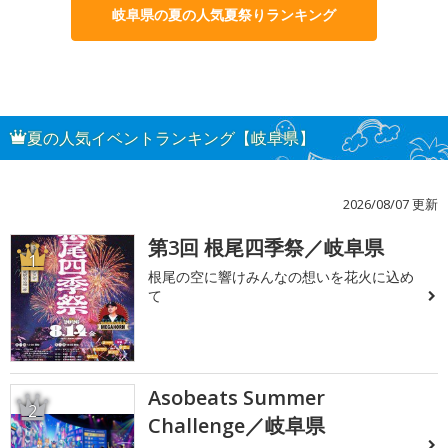
岐阜県の夏の人気夏祭りランキング
夏の人気イベントランキング【岐阜県】
2026/08/07 更新
第3回 根尾四季祭／岐阜県
1
根尾の空に響けみんなの想いを花火に込め
て
Asobeats Summer
2
Challenge／岐阜県