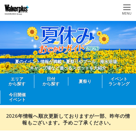
MENU
夏のイベント情報が満載！夏祭りやプール、海水浴場、
キャンプ場など遊べるスポットを大紹介
エリア
日付
イベント
夏祭り
から探す
から探す
ランキング
今日開催
イベント
2026年情報へ順次更新しておりますが一部、昨年の情
報もございます。予めご了承ください。