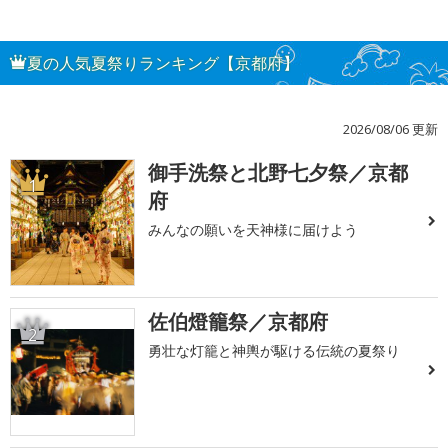
夏の人気夏祭りランキング【京都府】
2026/08/06 更新
御手洗祭と北野七夕祭／京都
1
府
みんなの願いを天神様に届けよう
佐伯燈籠祭／京都府
2
勇壮な灯籠と神輿が駆ける伝統の夏祭り