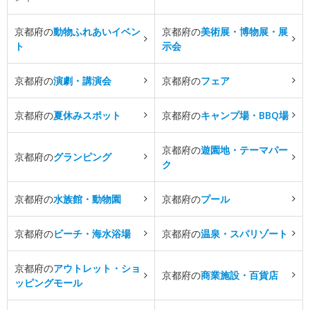
京都府の
動物ふれあいイベン
京都府の
美術展・博物展・展
ト
示会
京都府の
演劇・講演会
京都府の
フェア
京都府の
夏休みスポット
京都府の
キャンプ場・BBQ場
京都府の
遊園地・テーマパー
京都府の
グランピング
ク
京都府の
水族館・動物園
京都府の
プール
京都府の
ビーチ・海水浴場
京都府の
温泉・スパリゾート
京都府の
アウトレット・ショ
京都府の
商業施設・百貨店
ッピングモール