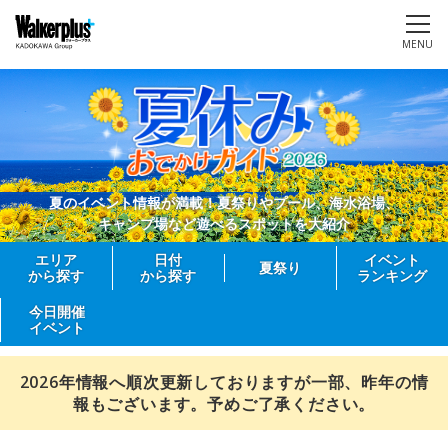
MENU
夏のイベント情報が満載！夏祭りやプール、海水浴場、
キャンプ場など遊べるスポットを大紹介
エリア
日付
イベント
夏祭り
から探す
から探す
ランキング
今日開催
イベント
2026年情報へ順次更新しておりますが一部、昨年の情
報もございます。予めご了承ください。