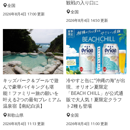
観戦の入り口に
全国
全国
2026年8月4日 17:00
更新
2026年8月4日 14:50
更新
キッズパーク＆プールで遊
冷やすと缶に“沖縄の海”が出
んで豪華バイキングも堪
現、オリオン夏限定
能！ファミリー旅の願いを
「BEACH CHILL」が公式通
叶える2つの最旬プレミアム
販で大人気！夏限定クラフ
温泉宿【南紀白浜】
ト2種も登場
和歌山県
全国
2026年8月4日 11:13
更新
2026年8月4日 11:00
更新