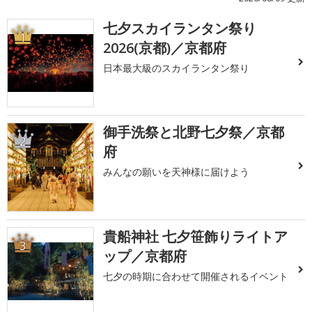
七夕スカイランタン祭り
1
2026(京都)／京都府
日本最大級のスカイランタン祭り
御手洗祭と北野七夕祭／京都
2
府
みんなの願いを天神様に届けよう
貴船神社 七夕笹飾りライトア
3
ップ／京都府
七夕の時期に合わせて開催されるイベント