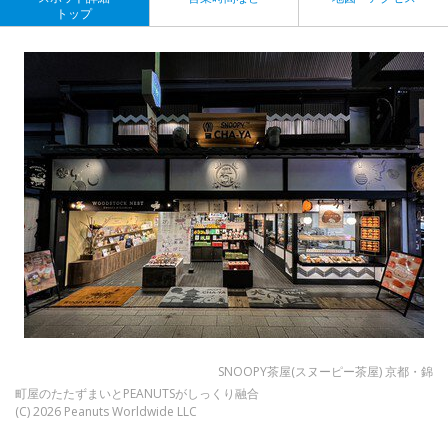
トップ
SNOOPY茶屋(スヌーピー茶屋) 京都・錦
町屋のたたずまいとPEANUTSがしっくり融合
(C) 2026 Peanuts Worldwide LLC