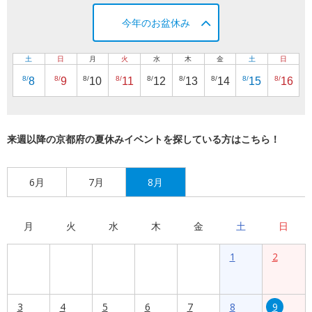
今年のお盆休み
土
日
月
火
水
木
金
土
日
8/
8/
8/
8/
8/
8/
8/
8/
8/
8
9
10
11
12
13
14
15
16
来週以降の京都府の夏休みイベントを探している方はこちら！
6月
7月
8月
月
火
水
木
金
土
日
1
2
3
4
5
6
7
8
9