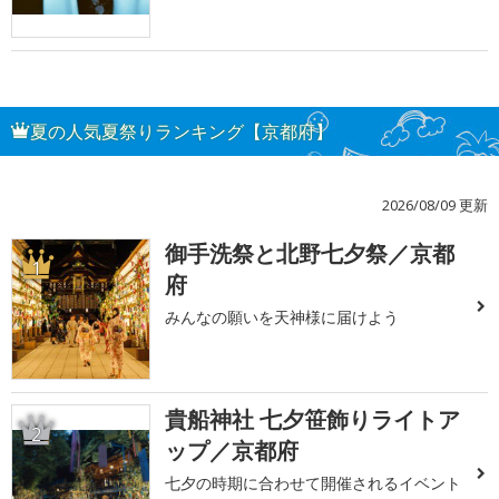
夏の人気夏祭りランキング【京都府】
2026/08/09 更新
御手洗祭と北野七夕祭／京都
1
府
みんなの願いを天神様に届けよう
貴船神社 七夕笹飾りライトア
2
ップ／京都府
七夕の時期に合わせて開催されるイベント