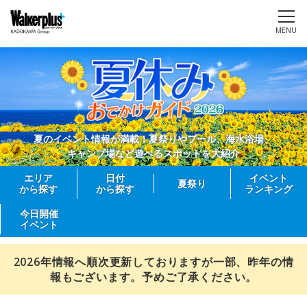
MENU
夏のイベント情報が満載！夏祭りやプール、海水浴場、
キャンプ場など遊べるスポットを大紹介
エリア
日付
イベント
夏祭り
から探す
から探す
ランキング
今日開催
イベント
2026年情報へ順次更新しておりますが一部、昨年の情
報もございます。予めご了承ください。