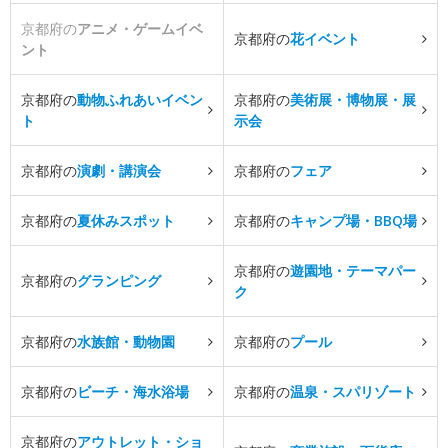
京都府の
アニメ・ゲームイベ
京都府の
花イベント
ント
京都府の
動物ふれあいイベン
京都府の
美術展・博物展・展
ト
示会
京都府の
演劇・講演会
京都府の
フェア
京都府の
夏休みスポット
京都府の
キャンプ場・BBQ場
京都府の
遊園地・テーマパー
京都府の
グランピング
ク
京都府の
水族館・動物園
京都府の
プール
京都府の
ビーチ・海水浴場
京都府の
温泉・スパリゾート
京都府の
アウトレット・ショ