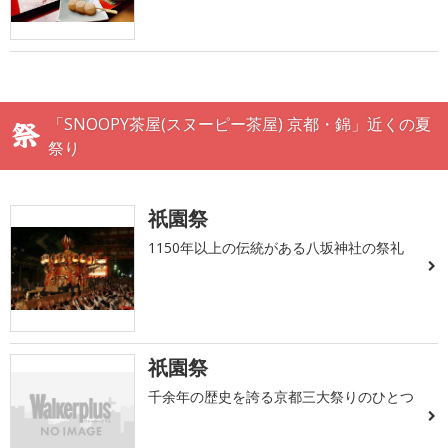
「SNOOPY茶屋(スヌーピー茶屋) 京都・錦」近くの夏
祭り
祇園祭
1150年以上の伝統がある八坂神社の祭礼
祇園祭
千余年の歴史を誇る京都三大祭りのひとつ