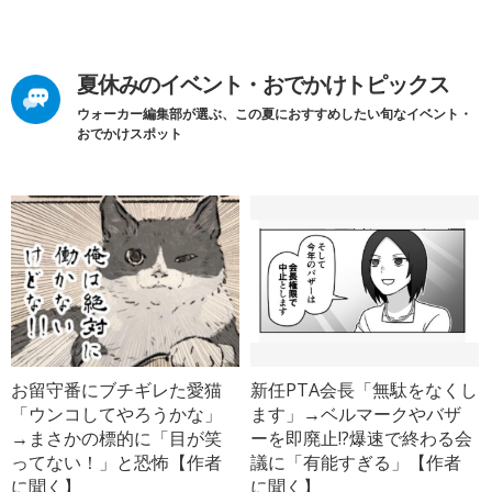
夏休みのイベント・おでかけトピックス
ウォーカー編集部が選ぶ、この夏におすすめしたい旬なイベント・
おでかけスポット
お留守番にブチギレた愛猫
新任PTA会長「無駄をなくし
「ウンコしてやろうかな」
ます」→ベルマークやバザ
→まさかの標的に「目が笑
ーを即廃止!?爆速で終わる会
ってない！」と恐怖【作者
議に「有能すぎる」【作者
に聞く】
に聞く】