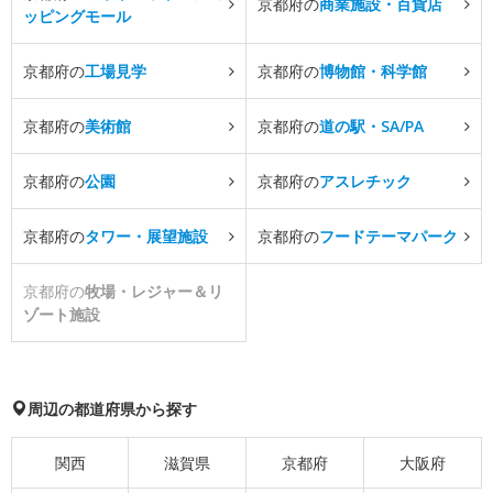
京都府の
商業施設・百貨店
ッピングモール
京都府の
工場見学
京都府の
博物館・科学館
京都府の
美術館
京都府の
道の駅・SA/PA
京都府の
公園
京都府の
アスレチック
京都府の
タワー・展望施設
京都府の
フードテーマパーク
京都府の
牧場・レジャー＆リ
ゾート施設
周辺の都道府県から探す
関西
滋賀県
京都府
大阪府