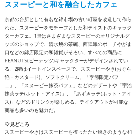
スヌーピーと和を融合したカフェ
京都の台所として有名な錦市場の古い町屋を改造して作ら
れた、スヌーピーをモチーフとした和テイストのキャラク
ターカフェ。1階はさまざまなスヌーピーのオリジナルグ
ッズのショップで、清水焼の茶碗、西陣織のポーチやがま
口などの錦店限定の和雑貨がそろい、すべての商品に
PEANUTS(ピーナッツ)キャラクターがデザインされてい
る。2階はイートインスペースで、スヌーピーやき(おぐら
餡・カスタード)、ソフトクリーム、「季節限定パフ
ェ」、「スヌーピー抹茶パフェ」などのデザートや「宇治
抹茶ラテ(ホット・アイス)」、「あずきラテ(ホット・アイ
ス)」などのドリンクが楽しめる。テイクアウトが可能な
商品も多いのも魅力だ。
見どころ
スヌーピーやきはスヌーピーを模ったたい焼きのような和