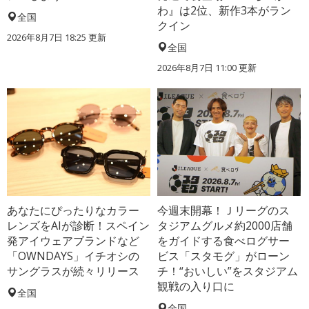
わ』は2位、新作3本がラン
全国
クイン
2026年8月7日 18:25
更新
全国
2026年8月7日 11:00
更新
あなたにぴったりなカラー
今週末開幕！Ｊリーグのス
レンズをAIが診断！スペイン
タジアムグルメ約2000店舗
発アイウェアブランドなど
をガイドする食べログサー
「OWNDAYS」イチオシの
ビス「スタモグ」がローン
サングラスが続々リリース
チ！“おいしい”をスタジアム
観戦の入り口に
全国
全国