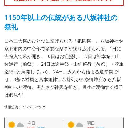
1150年以上の伝統がある八坂神社の
祭礼
日本三大祭のひとつに挙げられる「祇園祭」。八坂神社や
京都市内の中心部で多彩な祭事が繰り広げられる。1日に
吉符入で幕が開き、10日はお迎提灯、17日は神幸祭・山
鉾巡行（前祭）、24日は還幸祭・山鉾巡行（後祭）・花傘
巡行…と展開していく。24日、夕方から始まる還幸祭で
は、3基の神輿と宮本組神宝奉持列が四条御旅所から八坂
神社へと渡御。男たちが神輿を担ぎ、勇壮に渡御する様子
は必見だ。
情報提供：イベントバンク
今日
明日