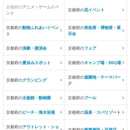
京都府の
アニメ・ゲームイベ
京都府の
花イベント
ント
京都府の
動物ふれあいイベン
京都府の
美術展・博物展・展
ト
示会
京都府の
演劇・講演会
京都府の
フェア
京都府の
夏休みスポット
京都府の
キャンプ場・BBQ場
京都府の
遊園地・テーマパー
京都府の
グランピング
ク
京都府の
水族館・動物園
京都府の
プール
京都府の
ビーチ・海水浴場
京都府の
温泉・スパリゾート
京都府の
アウトレット・ショ
京都府の
商業施設・百貨店