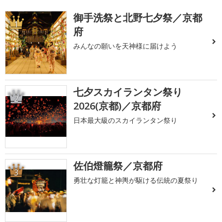
御手洗祭と北野七夕祭／京都
1
府
みんなの願いを天神様に届けよう
七夕スカイランタン祭り
2
2026(京都)／京都府
日本最大級のスカイランタン祭り
佐伯燈籠祭／京都府
3
勇壮な灯籠と神輿が駆ける伝統の夏祭り