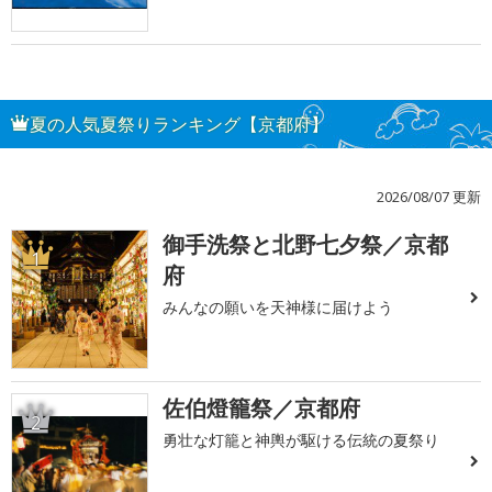
夏の人気夏祭りランキング【京都府】
2026/08/07 更新
御手洗祭と北野七夕祭／京都
1
府
みんなの願いを天神様に届けよう
佐伯燈籠祭／京都府
2
勇壮な灯籠と神輿が駆ける伝統の夏祭り