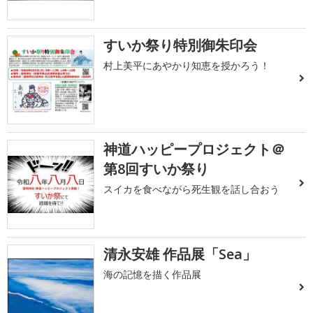
すいか祭り特別御朱印会
村上美平にあやかり知恵を授かろう！
神道ハッピープロジェクト＠
第8回すいか祭り
スイカを食べながら死生観を話し合おう
清永安雄 作品展「Sea」
海の記憶を描く作品展