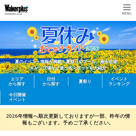
MENU
夏のイベント情報が満載！夏祭りやプール、海水浴場、
キャンプ場など遊べるスポットを大紹介
エリア
日付
イベント
夏祭り
から探す
から探す
ランキング
今日開催
イベント
2026年情報へ順次更新しておりますが一部、昨年の情
報もございます。予めご了承ください。