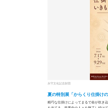
永守文化記念財団
夏の特別展「からくり仕掛け
精巧な仕掛けによってまるで命が吹き
を当てる。世界中の人々を魅了し続け