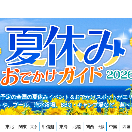
開催予定の全国の夏休みイベント＆おでかけスポットがエ
トや、プール、海水浴場、BBQ・キャンプ場など、遊べ
道
東北
関東
甲信越
東海
北陸
関西
中国
四国
東京
大阪