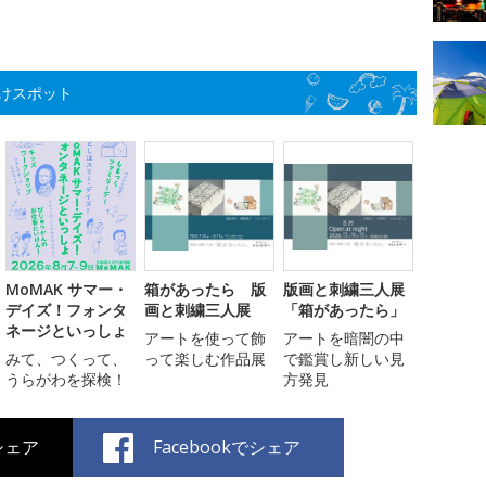
けスポット
MoMAK サマー・
箱があったら 版
版画と刺繍三人展
デイズ！フォンタ
画と刺繍三人展
「箱があったら」
ネージといっしょ
アートを使って飾
アートを暗闇の中
みて、つくって、
って楽しむ作品展
で鑑賞し新しい見
うらがわを探検！
方発見
でシェア
Facebookでシェア