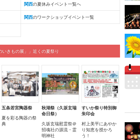
関西
の夏休みイベント一覧へ
関西
のワークショップイベント一覧
のいきもの展」」近くの夏祭り
五条若宮陶器祭
秋湖祭（久坂玄瑞
すいか祭り特別御
命日祭）
朱印会
夏を彩る陶器の祭
典
久坂玄瑞慰霊祭＠
村上美平にあやか
招魂社の源流・霊
り知恵を授かろ
明神社
う！