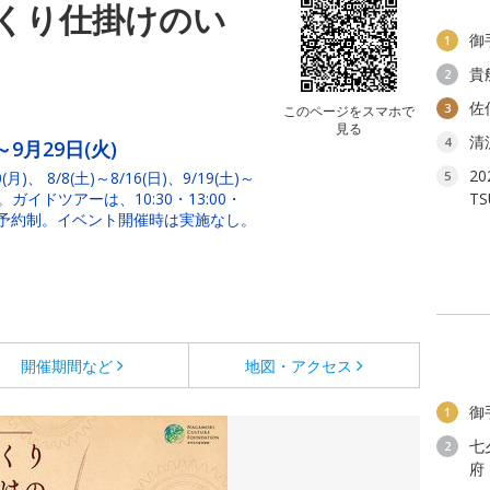
くり仕掛けのい
御
1
貴
2
佐
3
このページをスマホで
見る
清
4
～9月29日(火)
2
 8/8(土)～8/16(日)、9/19(土)～
5
）。ガイドツアーは、10:30・13:00・
T
完全予約制。イベント開催時は実施なし。
開催期間など
地図・アクセス
御
1
七
2
府