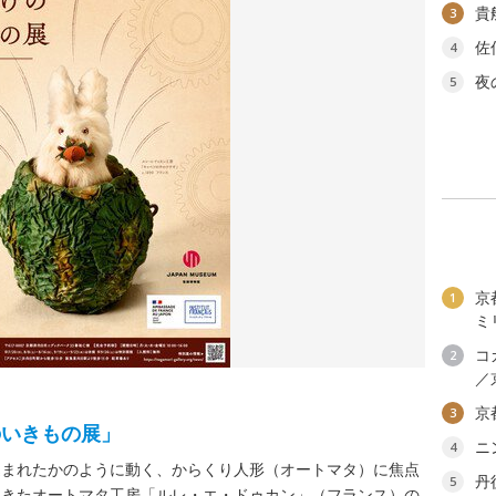
貴
3
佐
4
夜
5
京
1
ミ
コ
2
／
京
3
のいきもの展」
ニ
4
込まれたかのように動く、からくり人形（オートマタ）に焦点
丹
5
てきたオートマタ工房「ルレ・エ・ドゥカン」（フランス）の