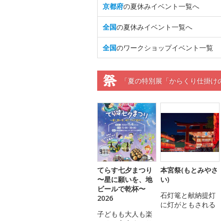
京都府
の夏休みイベント一覧へ
全国
の夏休みイベント一覧へ
全国
のワークショップイベント一覧
「夏の特別展「からくり仕掛け
てらす七夕まつり
本宮祭(もとみやさ
〜星に願いを、地
い)
ビールで乾杯〜
石灯篭と献納提灯
2026
に灯がともされる
子どもも大人も楽