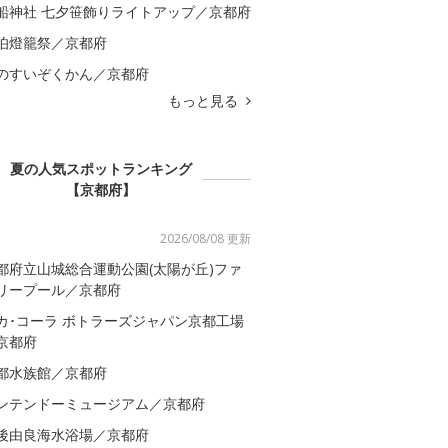
船神社 七夕笹飾りライトアップ／京都府
伯燈籠祭／京都府
のすいぞくかん／京都府
もっと見る
夏の人気スポットランキング
【京都府】
2026/08/08 更新
都府立山城総合運動公園(太陽が丘)ファ
リープール／京都府
カ･コーラ ボトラーズジャパン京都工場
京都府
都水族館／京都府
ンテンドーミュージアム／京都府
後由良海水浴場／京都府