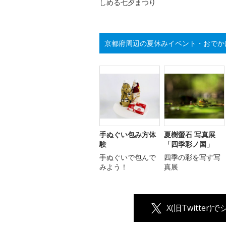
しめる七夕まつり
京都府周辺の夏休みイベント・おでか
手ぬぐい包み方体
夏樹螢石 写真展
験
「四季彩ノ国」
手ぬぐいで包んで
四季の彩を写す写
みよう！
真展
X(旧Twitter)