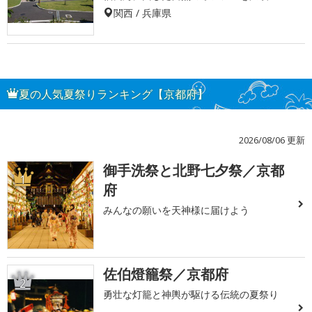
関西 / 兵庫県
夏の人気夏祭りランキング【京都府】
2026/08/06 更新
御手洗祭と北野七夕祭／京都
1
府
みんなの願いを天神様に届けよう
佐伯燈籠祭／京都府
2
勇壮な灯籠と神輿が駆ける伝統の夏祭り