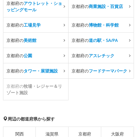
京都府の
アウトレット・ショ
京都府の
商業施設・百貨店
ッピングモール
京都府の
工場見学
京都府の
博物館・科学館
京都府の
美術館
京都府の
道の駅・SA/PA
京都府の
公園
京都府の
アスレチック
京都府の
タワー・展望施設
京都府の
フードテーマパーク
京都府の
牧場・レジャー＆リ
ゾート施設
周辺の都道府県から探す
関西
滋賀県
京都府
大阪府