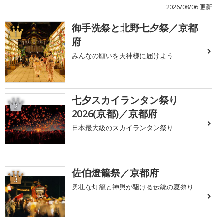
2026/08/06 更新
御手洗祭と北野七夕祭／京都
1
府
みんなの願いを天神様に届けよう
七夕スカイランタン祭り
2
2026(京都)／京都府
日本最大級のスカイランタン祭り
佐伯燈籠祭／京都府
3
勇壮な灯籠と神輿が駆ける伝統の夏祭り