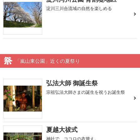
淀川三川合流域の自然を楽しめる
「嵐山東公園」近くの夏祭り
弘法大師 御誕生祭
宗祖弘法大師さまの誕生を祝うお誕生祭
夏越大祓式
神社で、ココロの衣替え。