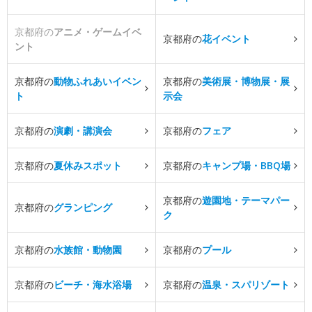
京都府の
アニメ・ゲームイベ
京都府の
花イベント
ント
京都府の
動物ふれあいイベン
京都府の
美術展・博物展・展
ト
示会
京都府の
演劇・講演会
京都府の
フェア
京都府の
夏休みスポット
京都府の
キャンプ場・BBQ場
京都府の
遊園地・テーマパー
京都府の
グランピング
ク
京都府の
水族館・動物園
京都府の
プール
京都府の
ビーチ・海水浴場
京都府の
温泉・スパリゾート