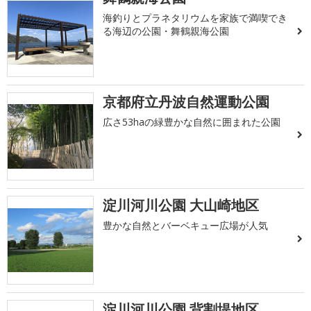
海釣りとプラネタリウムを家族で満喫でき
る海辺の公園・舞鶴親海公園
京都府立丹波自然運動公園
広さ53haの緑豊かな自然に囲まれた公園
淀川河川公園 大山崎地区
豊かな自然とバーベキュー広場が人気
淀川河川公園 背割堤地区