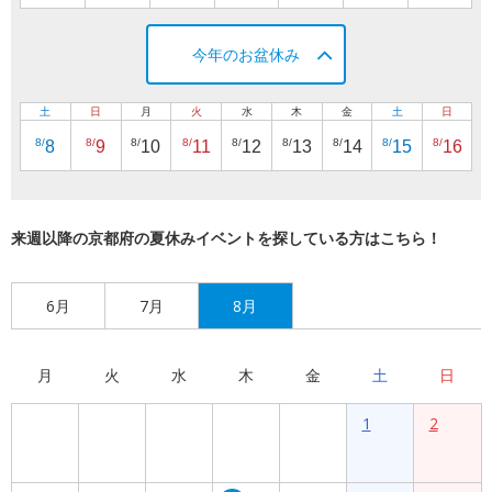
今年のお盆休み
土
日
月
火
水
木
金
土
日
8/
8/
8/
8/
8/
8/
8/
8/
8/
8
9
10
11
12
13
14
15
16
来週以降の京都府の夏休みイベントを探している方はこちら！
6月
7月
8月
月
火
水
木
金
土
日
1
2