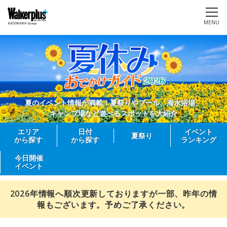
MENU
夏のイベント情報が満載！夏祭りやプール、海水浴場、
キャンプ場など遊べるスポットを大紹介
エリア
日付
イベント
夏祭り
から探す
から探す
ランキング
今日開催
イベント
2026年情報へ順次更新しておりますが一部、昨年の情
報もございます。予めご了承ください。