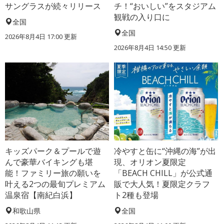
サングラスが続々リリース
チ！“おいしい”をスタジアム
観戦の入り口に
全国
全国
2026年8月4日 17:00
更新
2026年8月4日 14:50
更新
キッズパーク＆プールで遊
冷やすと缶に“沖縄の海”が出
んで豪華バイキングも堪
現、オリオン夏限定
能！ファミリー旅の願いを
「BEACH CHILL」が公式通
叶える2つの最旬プレミアム
販で大人気！夏限定クラフ
温泉宿【南紀白浜】
ト2種も登場
和歌山県
全国