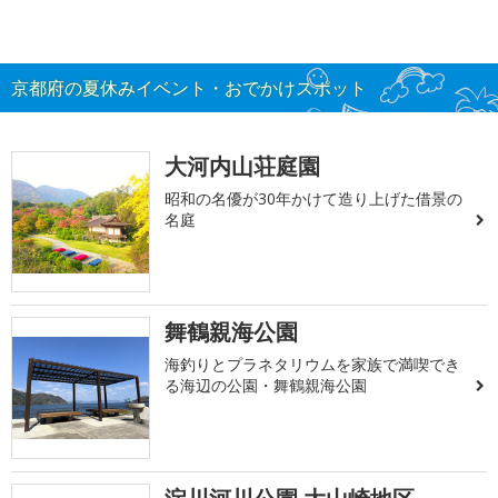
京都府の夏休みイベント・おでかけスポット
大河内山荘庭園
昭和の名優が30年かけて造り上げた借景の
名庭
舞鶴親海公園
海釣りとプラネタリウムを家族で満喫でき
る海辺の公園・舞鶴親海公園