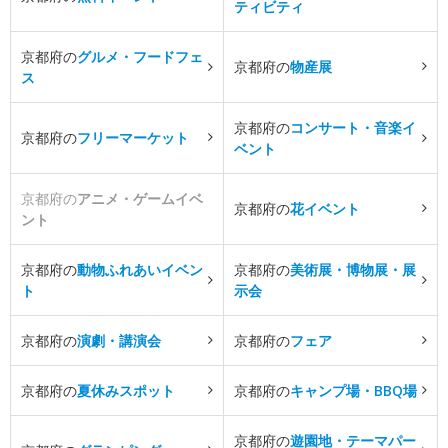
ティビティ
京都府の
グルメ・フードフェ
京都府の
物産展
ス
京都府の
コンサート・音楽イ
京都府の
フリーマーケット
ベント
京都府の
アニメ・ゲームイベ
京都府の
花イベント
ント
京都府の
動物ふれあいイベン
京都府の
美術展・博物展・展
ト
示会
京都府の
演劇・講演会
京都府の
フェア
京都府の
夏休みスポット
京都府の
キャンプ場・BBQ場
京都府の
遊園地・テーマパー