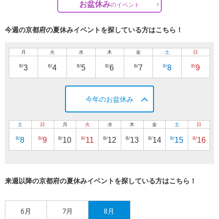
お盆休み
の
イベント
今週の京都府の夏休みイベントを探している方はこちら！
月
火
水
木
金
土
日
8/
8/
8/
8/
8/
8/
8/
3
4
5
6
7
8
9
今年のお盆休み
土
日
月
火
水
木
金
土
日
8/
8/
8/
8/
8/
8/
8/
8/
8/
8
9
10
11
12
13
14
15
16
来週以降の京都府の夏休みイベントを探している方はこちら！
6月
7月
8月