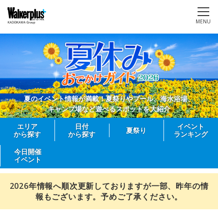
MENU
夏のイベント情報が満載！夏祭りやプール、海水浴場、
キャンプ場など遊べるスポットを大紹介
エリア
日付
イベント
夏祭り
から探す
から探す
ランキング
今日開催
イベント
2026年情報へ順次更新しておりますが一部、昨年の情
報もございます。予めご了承ください。