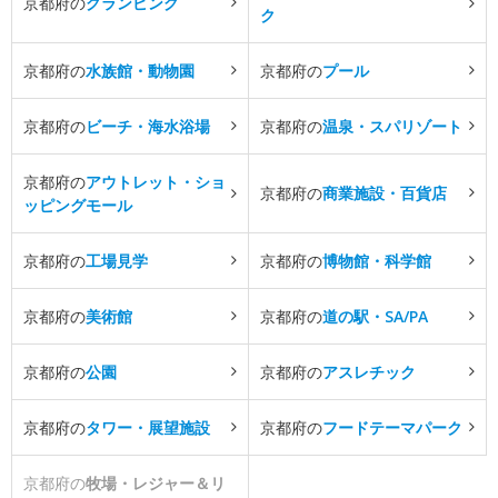
京都府の
グランピング
ク
京都府の
水族館・動物園
京都府の
プール
京都府の
ビーチ・海水浴場
京都府の
温泉・スパリゾート
京都府の
アウトレット・ショ
京都府の
商業施設・百貨店
ッピングモール
京都府の
工場見学
京都府の
博物館・科学館
京都府の
美術館
京都府の
道の駅・SA/PA
京都府の
公園
京都府の
アスレチック
京都府の
タワー・展望施設
京都府の
フードテーマパーク
京都府の
牧場・レジャー＆リ