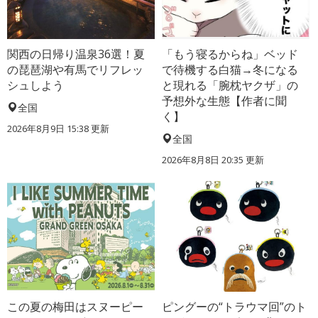
関西の日帰り温泉36選！夏
「もう寝るからね」ベッド
の琵琶湖や有馬でリフレッ
で待機する白猫→冬になる
シュしよう
と現れる「腕枕ヤクザ」の
予想外な生態【作者に聞
全国
く】
2026年8月9日 15:38
更新
全国
2026年8月8日 20:35
更新
この夏の梅田はスヌーピー
ピングーの“トラウマ回”のト