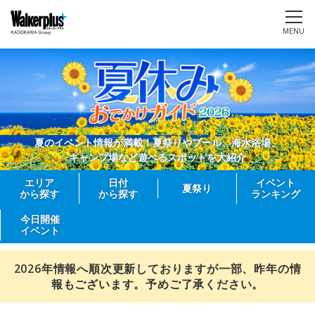
MENU
夏のイベント情報が満載！夏祭りやプール、海水浴場、
キャンプ場など遊べるスポットを大紹介
エリア
日付
イベント
夏祭り
から探す
から探す
ランキング
今日開催
イベント
2026年情報へ順次更新しておりますが一部、昨年の情
報もございます。予めご了承ください。