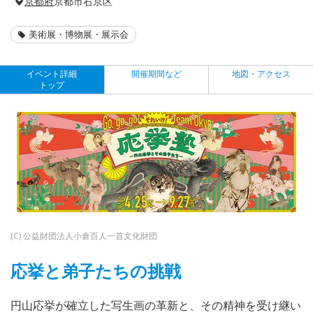
京都府
京都市右京区
美術展・博物展・展示会
イベント詳細
開催期間など
地図・アクセス
トップ
(C) 公益財団法人小倉百人一首文化財団
応挙と弟子たちの挑戦
円山応挙が確立した写生画の革新と、その精神を受け継い