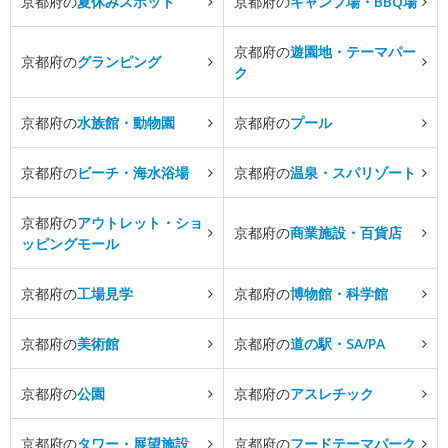
京都府の
夏休みスポット
京都府の
キャンプ場・BBQ場
京都府の
遊園地・テーマパー
京都府の
グランピング
ク
京都府の
水族館・動物園
京都府の
プール
京都府の
ビーチ・海水浴場
京都府の
温泉・スパリゾート
京都府の
アウトレット・ショ
京都府の
商業施設・百貨店
ッピングモール
京都府の
工場見学
京都府の
博物館・科学館
京都府の
美術館
京都府の
道の駅・SA/PA
京都府の
公園
京都府の
アスレチック
京都府の
タワー・展望施設
京都府の
フードテーマパーク