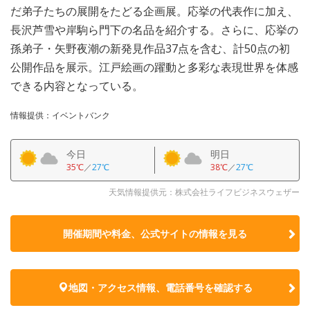
だ弟子たちの展開をたどる企画展。応挙の代表作に加え、
長沢芦雪や岸駒ら門下の名品を紹介する。さらに、応挙の
孫弟子・矢野夜潮の新発見作品37点を含む、計50点の初
公開作品を展示。江戸絵画の躍動と多彩な表現世界を体感
できる内容となっている。
情報提供：イベントバンク
今日
明日
35℃
／
27℃
38℃
／
27℃
天気情報提供元：株式会社ライフビジネスウェザー
開催期間や料金、公式サイトの
情報を見る
地図・アクセス情報、電話番号を確認する