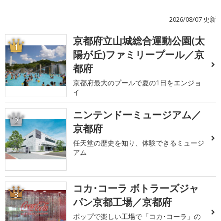
2026/08/07 更新
京都府立山城総合運動公園(太
1
陽が丘)ファミリープール／京
都府
京都府最大のプールで夏の1日をエンジョ
イ
ニンテンドーミュージアム／
2
京都府
任天堂の歴史を知り、体験できるミュージ
アム
コカ･コーラ ボトラーズジャ
3
パン京都工場／京都府
ポップで楽しい工場で「コカ･コーラ」の