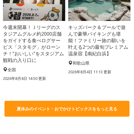
今週末開幕！Ｊリーグのス
キッズパーク＆プールで遊
タジアムグルメ約2000店舗
んで豪華バイキングも堪
をガイドする食べログサー
能！ファミリー旅の願いを
ビス「スタモグ」がローン
叶える2つの最旬プレミアム
チ！“おいしい”をスタジアム
温泉宿【南紀白浜】
観戦の入り口に
和歌山県
全国
2026年8月4日 11:13
更新
2026年8月4日 14:50
更新
夏休みのイベント・おでかけトピックスをもっと見る