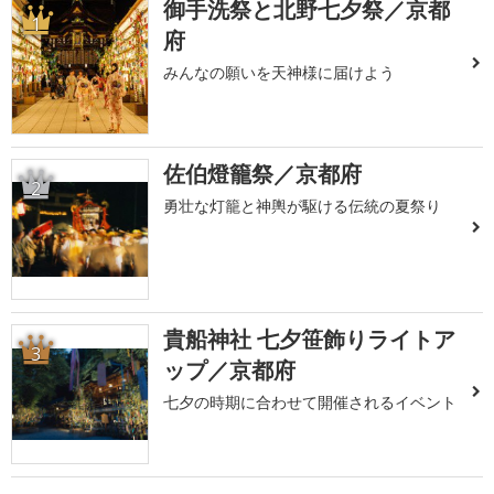
御手洗祭と北野七夕祭／京都
1
府
みんなの願いを天神様に届けよう
佐伯燈籠祭／京都府
2
勇壮な灯籠と神輿が駆ける伝統の夏祭り
貴船神社 七夕笹飾りライトア
3
ップ／京都府
七夕の時期に合わせて開催されるイベント