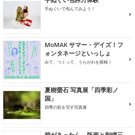
手ぬぐいで包んでみよう！
MoMAK サマー・デイズ！フ
ォンタネージといっしょ
みて、つくって、うらがわを探検！
夏樹螢石 写真展「四季彩ノ
国」
四季の彩を写す写真展
箱があったら 版画と刺繍三