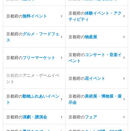
京都府の
体験イベント・アク
京都府の
無料イベント
ティビティ
京都府の
グルメ・フードフェ
京都府の
物産展
ス
京都府の
コンサート・音楽イ
京都府の
フリーマーケット
ベント
京都府の
アニメ・ゲームイベ
京都府の
花イベント
ント
京都府の
動物ふれあいイベン
京都府の
美術展・博物展・展
ト
示会
京都府の
演劇・講演会
京都府の
フェア