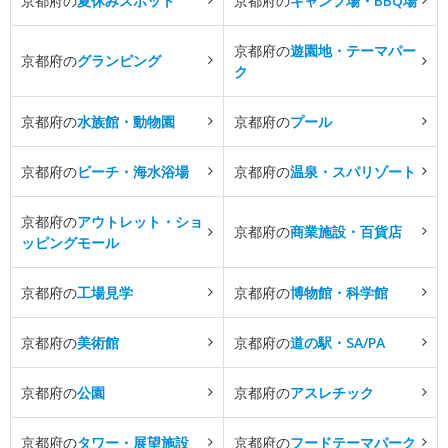
京都府の
夏休みスポット
京都府の
キャンプ場・BBQ場
京都府の
遊園地・テーマパー
京都府の
グランピング
ク
京都府の
水族館・動物園
京都府の
プール
京都府の
ビーチ・海水浴場
京都府の
温泉・スパリゾート
京都府の
アウトレット・ショ
京都府の
商業施設・百貨店
ッピングモール
京都府の
工場見学
京都府の
博物館・科学館
京都府の
美術館
京都府の
道の駅・SA/PA
京都府の
公園
京都府の
アスレチック
京都府の
タワー・展望施設
京都府の
フードテーマパーク