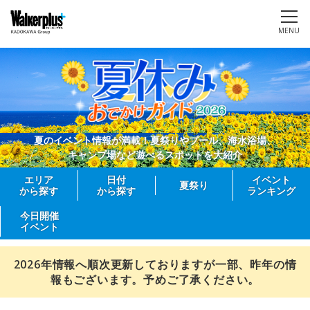
MENU
夏のイベント情報が満載！夏祭りやプール、海水浴場、
キャンプ場など遊べるスポットを大紹介
エリア
日付
イベント
夏祭り
から探す
から探す
ランキング
今日開催
イベント
2026年情報へ順次更新しておりますが一部、昨年の情
報もございます。予めご了承ください。