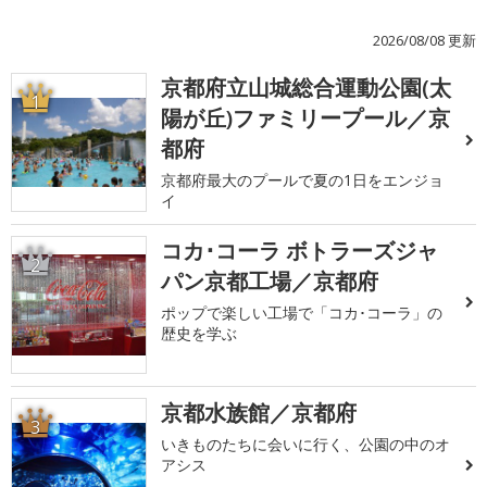
2026/08/08 更新
京都府立山城総合運動公園(太
1
陽が丘)ファミリープール／京
都府
京都府最大のプールで夏の1日をエンジョ
イ
コカ･コーラ ボトラーズジャ
2
パン京都工場／京都府
ポップで楽しい工場で「コカ･コーラ」の
歴史を学ぶ
京都水族館／京都府
3
いきものたちに会いに行く、公園の中のオ
アシス