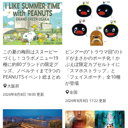
この夏の梅田はスヌーピー
ピングーの“トラウマ回”のト
づくし！コラボメニュー19
ドがまさかのポーチ化！か
種に約80ブランドの限定グ
ぷえぼ限定カプセルトイに
ッズ、ノベルティまで3つの
「スマホストラップ」と
PEANUTSイベント総まとめ
「フェイスポーチ」全10種
が登場
大阪府
全国
2026年8月8日 18:00
更新
2026年8月8日 17:22
更新