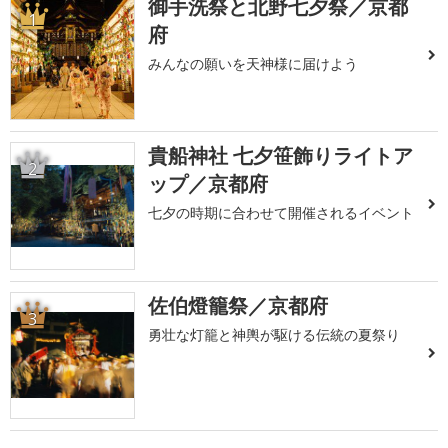
御手洗祭と北野七夕祭／京都
1
府
みんなの願いを天神様に届けよう
貴船神社 七夕笹飾りライトア
2
ップ／京都府
七夕の時期に合わせて開催されるイベント
佐伯燈籠祭／京都府
3
勇壮な灯籠と神輿が駆ける伝統の夏祭り