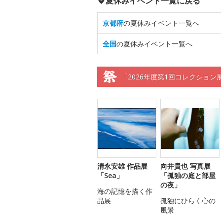
夏休みイベント一覧に戻る
京都府
の夏休みイベント一覧へ
全国
の夏休みイベント一覧へ
「2026年度第1回コレクション
清永安雄 作品展
向井貴也 写真展
「Sea」
「孤独の庭と部屋
の夜」
海の記憶を描く作
品展
孤独にひらく心の
風景