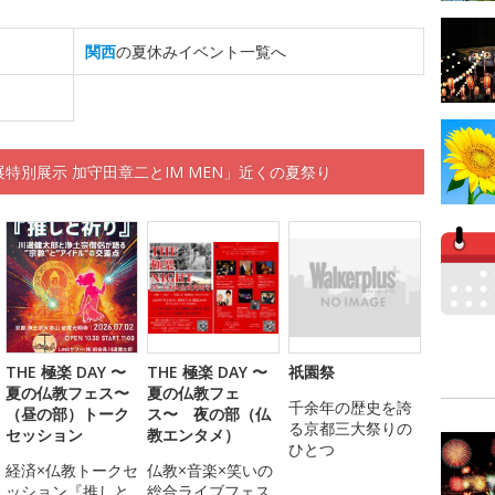
関西
の夏休みイベント一覧へ
展特別展示 加守田章二とIM MEN」近くの夏祭り
THE 極楽 DAY 〜
THE 極楽 DAY 〜
祇園祭
夏の仏教フェス〜
夏の仏教フェ
千余年の歴史を誇
（昼の部）トーク
ス〜 夜の部（仏
る京都三大祭りの
セッション
教エンタメ）
ひとつ
経済×仏教トークセ
仏教×音楽×笑いの
ッション『推しと
総合ライブフェス