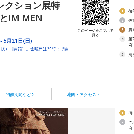
コレクション展特
御
1
IM MEN
佐
2
貴
3
このページをスマホで
見る
第
4
～6月21日(日)
府
・祝）は開館）。金曜日は20時まで開
清
5
開催期間など
地図・アクセス
御
1
七
2
府