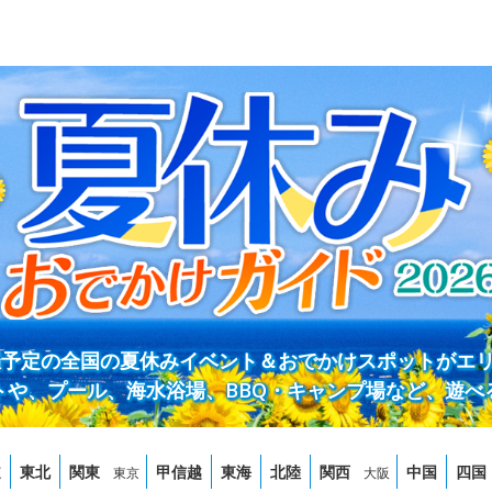
開催予定の全国の夏休みイベント＆おでかけスポットがエ
トや、プール、海水浴場、BBQ・キャンプ場など、遊べ
道
東北
関東
甲信越
東海
北陸
関西
中国
四国
東京
大阪