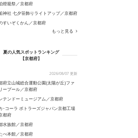
伯燈籠祭／京都府
船神社 七夕笹飾りライトアップ／京都府
のすいぞくかん／京都府
もっと見る
夏の人気スポットランキング
【京都府】
2026/08/07 更新
都府立山城総合運動公園(太陽が丘)ファ
リープール／京都府
ンテンドーミュージアム／京都府
カ･コーラ ボトラーズジャパン京都工場
京都府
都水族館／京都府
たべ本館／京都府