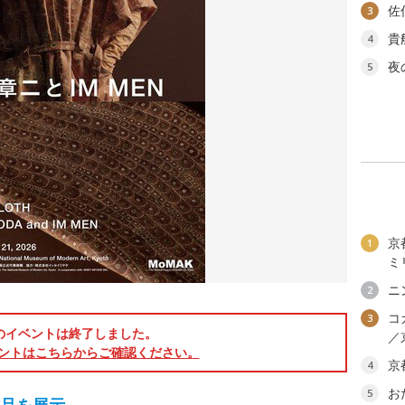
佐
3
貴
4
夜
5
京
1
ミ
ニ
2
コ
3
のイベントは終了しました。
／
ントはこちらからご確認ください。
京
4
お
5