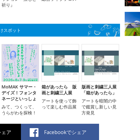
祈り』
けスポット
MoMAK サマー・
箱があったら 版
版画と刺繍三人展
デイズ！フォンタ
画と刺繍三人展
「箱があったら」
ネージといっしょ
アートを使って飾
アートを暗闇の中
みて、つくって、
って楽しむ作品展
で鑑賞し新しい見
うらがわを探検！
方発見
でシェア
Facebookでシェア