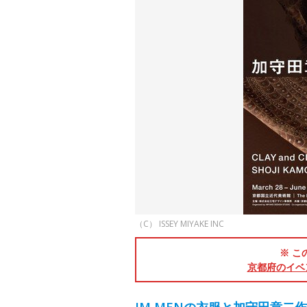
（C） ISSEY MIYAKE INC
※ こ
京都府のイベ