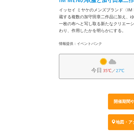
IM MENの衣服と加守田章二
イッセイ ミヤケのメンズブランド〈IM
蔵する複数の加守田章二作品に加え、
一枚の布へと写し取る新たなクリエー
わり、作用したかを明らかにする。
情報提供：イベントバンク
今日
35℃
／
27℃
開催期間
地図・ア