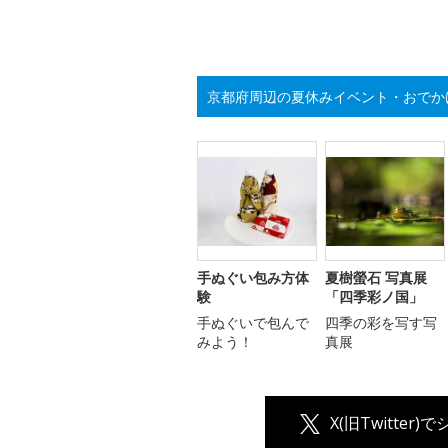
京都府周辺の夏休みイベント・おでか
手ぬぐい包み方体
夏樹螢石 写真展
験
「四季彩ノ国」
手ぬぐいで包んで
四季の彩を写す写
みよう！
真展
X(旧Twitter)