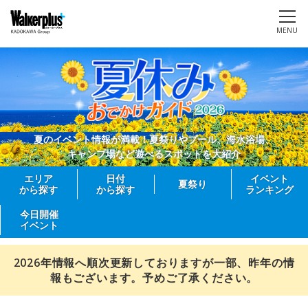
MENU
夏のイベント情報が満載！夏祭りやプール、海水浴場、
キャンプ場など遊べるスポットを大紹介
エリア
日付
イベント
夏祭り
から探す
から探す
ランキング
今日開催
イベント
2026年情報へ順次更新しておりますが一部、昨年の情
報もございます。予めご了承ください。