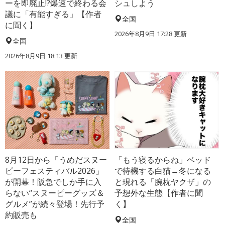
ーを即廃止!?爆速で終わる会
シュしよう
議に「有能すぎる」【作者
全国
に聞く】
2026年8月9日 17:28
更新
全国
2026年8月9日 18:13
更新
8月12日から「うめだスヌー
「もう寝るからね」ベッド
ピーフェスティバル2026」
で待機する白猫→冬になる
が開幕！阪急でしか手に入
と現れる「腕枕ヤクザ」の
らない“スヌーピーグッズ＆
予想外な生態【作者に聞
グルメ”が続々登場！先行予
く】
約販売も
全国