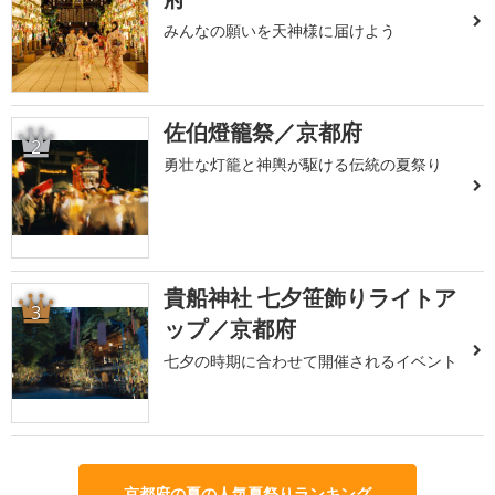
みんなの願いを天神様に届けよう
佐伯燈籠祭／京都府
2
勇壮な灯籠と神輿が駆ける伝統の夏祭り
貴船神社 七夕笹飾りライトア
3
ップ／京都府
七夕の時期に合わせて開催されるイベント
京都府の夏の人気夏祭りランキング