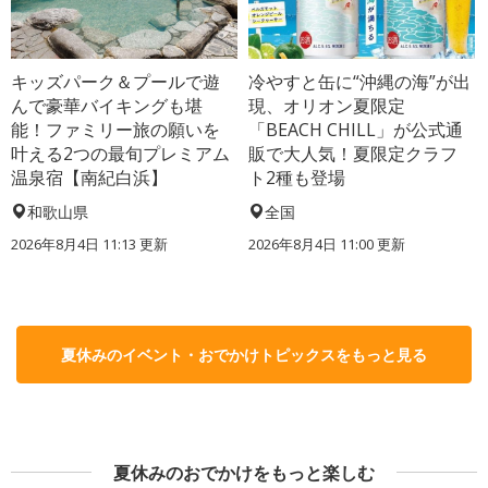
キッズパーク＆プールで遊
冷やすと缶に“沖縄の海”が出
んで豪華バイキングも堪
現、オリオン夏限定
能！ファミリー旅の願いを
「BEACH CHILL」が公式通
叶える2つの最旬プレミアム
販で大人気！夏限定クラフ
温泉宿【南紀白浜】
ト2種も登場
和歌山県
全国
2026年8月4日 11:13
更新
2026年8月4日 11:00
更新
夏休みのイベント・おでかけトピックスをもっと見る
夏休みのおでかけをもっと楽しむ