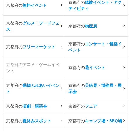
京都府の
体験イベント・アク
京都府の
無料イベント
ティビティ
京都府の
グルメ・フードフェ
京都府の
物産展
ス
京都府の
コンサート・音楽イ
京都府の
フリーマーケット
ベント
京都府の
アニメ・ゲームイベ
京都府の
花イベント
ント
京都府の
動物ふれあいイベン
京都府の
美術展・博物展・展
ト
示会
京都府の
演劇・講演会
京都府の
フェア
京都府の
夏休みスポット
京都府の
キャンプ場・BBQ場