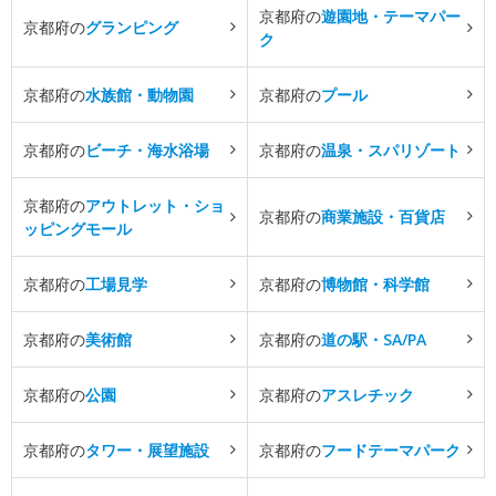
京都府の
遊園地・テーマパー
京都府の
グランピング
ク
京都府の
水族館・動物園
京都府の
プール
京都府の
ビーチ・海水浴場
京都府の
温泉・スパリゾート
京都府の
アウトレット・ショ
京都府の
商業施設・百貨店
ッピングモール
京都府の
工場見学
京都府の
博物館・科学館
京都府の
美術館
京都府の
道の駅・SA/PA
京都府の
公園
京都府の
アスレチック
京都府の
タワー・展望施設
京都府の
フードテーマパーク