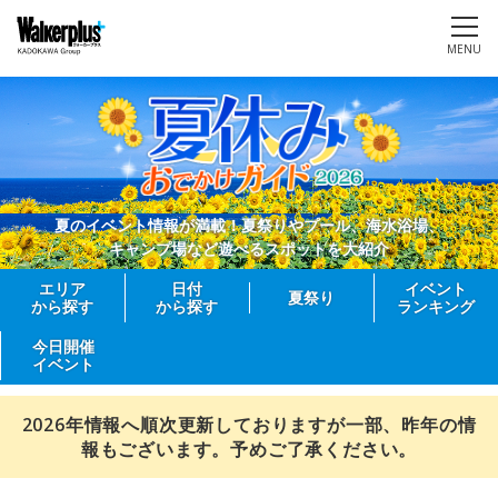
MENU
夏のイベント情報が満載！夏祭りやプール、海水浴場、
キャンプ場など遊べるスポットを大紹介
エリア
日付
イベント
夏祭り
から探す
から探す
ランキング
今日開催
イベント
2026年情報へ順次更新しておりますが一部、昨年の情
報もございます。予めご了承ください。