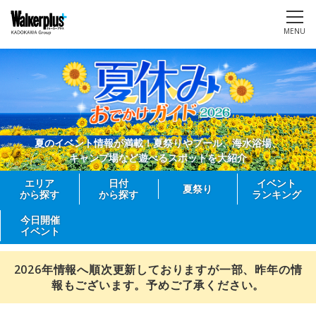
MENU
夏のイベント情報が満載！夏祭りやプール、海水浴場、
キャンプ場など遊べるスポットを大紹介
エリア
日付
イベント
夏祭り
から探す
から探す
ランキング
今日開催
イベント
2026年情報へ順次更新しておりますが一部、昨年の情
報もございます。予めご了承ください。