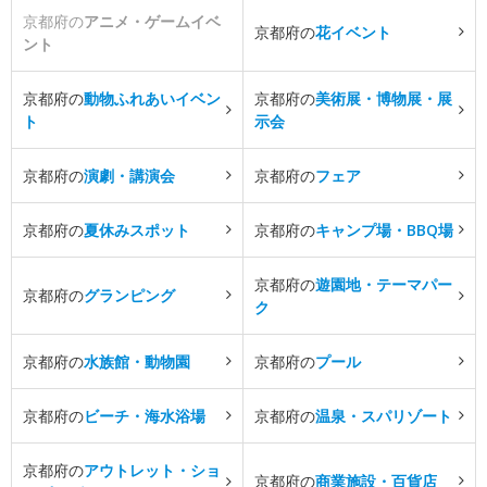
京都府の
アニメ・ゲームイベ
京都府の
花イベント
ント
京都府の
動物ふれあいイベン
京都府の
美術展・博物展・展
ト
示会
京都府の
演劇・講演会
京都府の
フェア
京都府の
夏休みスポット
京都府の
キャンプ場・BBQ場
京都府の
遊園地・テーマパー
京都府の
グランピング
ク
京都府の
水族館・動物園
京都府の
プール
京都府の
ビーチ・海水浴場
京都府の
温泉・スパリゾート
京都府の
アウトレット・ショ
京都府の
商業施設・百貨店