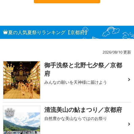
夏の人気夏祭りランキング【京都府】
2026/08/10 更新
御手洗祭と北野七夕祭／京都
1
府
みんなの願いを天神様に届けよう
清流美山の鮎まつり／京都府
2
自然豊かな美山ならではのお祭り