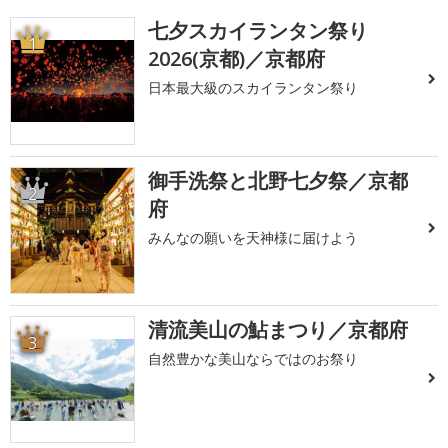
七夕スカイランタン祭り
1
2026(京都)／京都府
日本最大級のスカイランタン祭り
御手洗祭と北野七夕祭／京都
2
府
みんなの願いを天神様に届けよう
清流美山の鮎まつり／京都府
3
自然豊かな美山ならではのお祭り