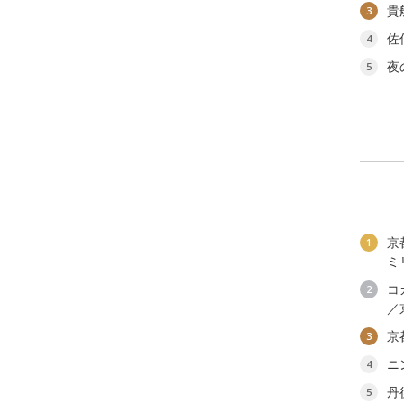
貴
3
佐
4
夜
5
京
1
ミ
コ
2
／
京
3
ニ
4
丹
5