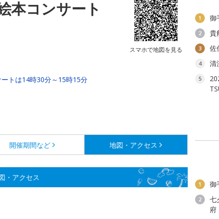
絵本コンサート
御
1
貴
2
佐
3
スマホで地図を見る
清
4
2
トは14時30分～15時15分
5
T
開催期間など
地図・アクセス
図・アクセス
御
1
七
2
府