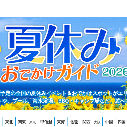
開催予定の全国の夏休みイベント＆おでかけスポットがエ
トや、プール、海水浴場、BBQ・キャンプ場など、遊べ
道
東北
関東
甲信越
東海
北陸
関西
中国
四国
東京
大阪