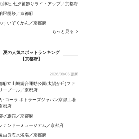
船神社 七夕笹飾りライトアップ／京都府
伯燈籠祭／京都府
のすいぞくかん／京都府
もっと見る
夏の人気スポットランキング
【京都府】
2026/08/08 更新
都府立山城総合運動公園(太陽が丘)ファ
リープール／京都府
カ･コーラ ボトラーズジャパン京都工場
京都府
都水族館／京都府
ンテンドーミュージアム／京都府
後由良海水浴場／京都府