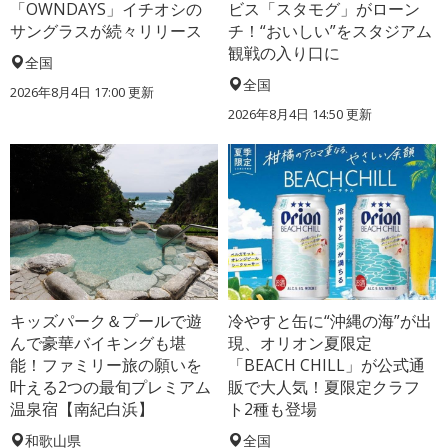
「OWNDAYS」イチオシの
ビス「スタモグ」がローン
サングラスが続々リリース
チ！“おいしい”をスタジアム
観戦の入り口に
全国
全国
2026年8月4日 17:00
更新
2026年8月4日 14:50
更新
キッズパーク＆プールで遊
冷やすと缶に“沖縄の海”が出
んで豪華バイキングも堪
現、オリオン夏限定
能！ファミリー旅の願いを
「BEACH CHILL」が公式通
叶える2つの最旬プレミアム
販で大人気！夏限定クラフ
温泉宿【南紀白浜】
ト2種も登場
和歌山県
全国