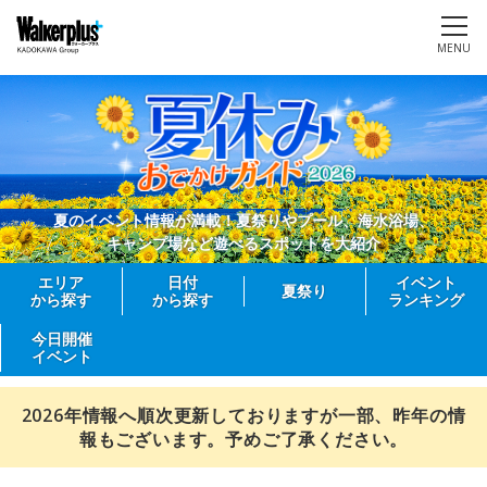
MENU
夏のイベント情報が満載！夏祭りやプール、海水浴場、
キャンプ場など遊べるスポットを大紹介
エリア
日付
イベント
夏祭り
から探す
から探す
ランキング
今日開催
イベント
2026年情報へ順次更新しておりますが一部、昨年の情
報もございます。予めご了承ください。