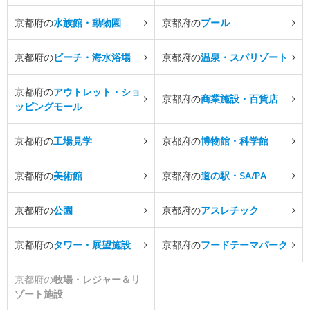
京都府の
水族館・動物園
京都府の
プール
京都府の
ビーチ・海水浴場
京都府の
温泉・スパリゾート
京都府の
アウトレット・ショ
京都府の
商業施設・百貨店
ッピングモール
京都府の
工場見学
京都府の
博物館・科学館
京都府の
美術館
京都府の
道の駅・SA/PA
京都府の
公園
京都府の
アスレチック
京都府の
タワー・展望施設
京都府の
フードテーマパーク
京都府の
牧場・レジャー＆リ
ゾート施設