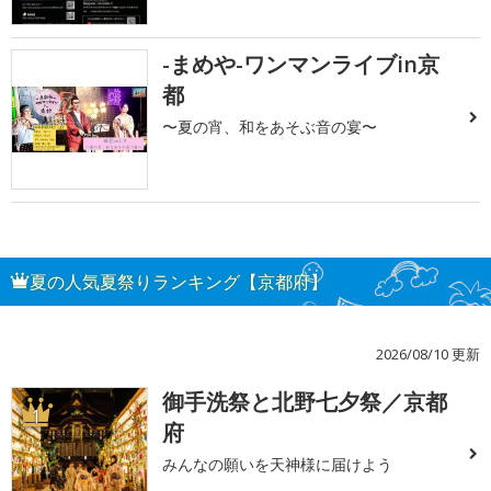
-まめや-ワンマンライブin京
都
〜夏の宵、和をあそぶ音の宴〜
夏の人気夏祭りランキング【京都府】
2026/08/10 更新
御手洗祭と北野七夕祭／京都
1
府
みんなの願いを天神様に届けよう