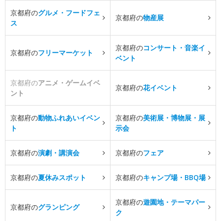
京都府の
グルメ・フードフェ
京都府の
物産展
ス
京都府の
コンサート・音楽イ
京都府の
フリーマーケット
ベント
京都府の
アニメ・ゲームイベ
京都府の
花イベント
ント
京都府の
動物ふれあいイベン
京都府の
美術展・博物展・展
ト
示会
京都府の
演劇・講演会
京都府の
フェア
京都府の
夏休みスポット
京都府の
キャンプ場・BBQ場
京都府の
遊園地・テーマパー
京都府の
グランピング
ク