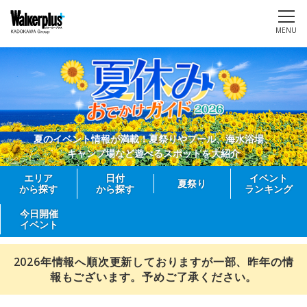
MENU
夏のイベント情報が満載！夏祭りやプール、海水浴場、
キャンプ場など遊べるスポットを大紹介
エリア
日付
イベント
夏祭り
から探す
から探す
ランキング
今日開催
イベント
2026年情報へ順次更新しておりますが一部、昨年の情
報もございます。予めご了承ください。