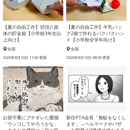
【夏の自由工作】切頂八面
【夏の自由工作】牛乳パッ
体の貯金箱【小学校3年生以
ク2個で作れるパクパクハン
上向け】
ド【小学校全学年向け】
全国
全国
2026年8月10日 11:00
更新
2026年8月10日 08:00
更新
お留守番にブチギレた愛猫
新任PTA会長「無駄をなくし
「ウンコしてやろうかな」
ます」→ベルマークやバザ