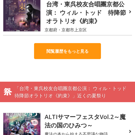
台湾・東呉校友合唱團京都公
演： ウィル・トッド 待降節
オラトリオ《約束》
京都府・京都市上京区
閲覧履歴をもっと見る
「台湾・東呉校友合唱團京都公演： ウィル・トッド
待降節オラトリオ《約束》」近くの夏祭り
ALTIサマーフェスタVol.2～魔
法の国のひみつ～
魔法の本から始まる不思議な物語