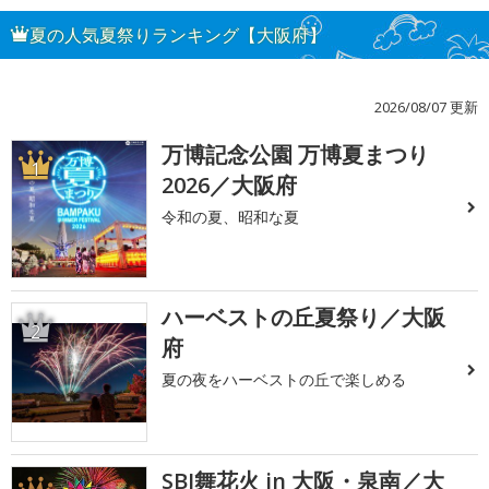
夏の人気夏祭りランキング【大阪府】
2026/08/07 更新
万博記念公園 万博夏まつり
1
2026／大阪府
令和の夏、昭和な夏
ハーベストの丘夏祭り／大阪
2
府
夏の夜をハーベストの丘で楽しめる
SBI舞花火 in 大阪・泉南／大