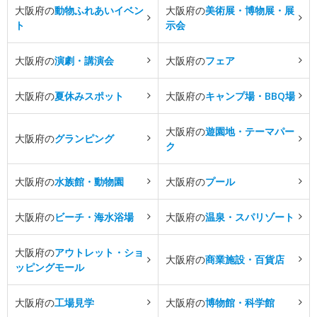
大阪府の
動物ふれあいイベン
大阪府の
美術展・博物展・展
ト
示会
大阪府の
演劇・講演会
大阪府の
フェア
大阪府の
夏休みスポット
大阪府の
キャンプ場・BBQ場
大阪府の
遊園地・テーマパー
大阪府の
グランピング
ク
大阪府の
水族館・動物園
大阪府の
プール
大阪府の
ビーチ・海水浴場
大阪府の
温泉・スパリゾート
大阪府の
アウトレット・ショ
大阪府の
商業施設・百貨店
ッピングモール
大阪府の
工場見学
大阪府の
博物館・科学館