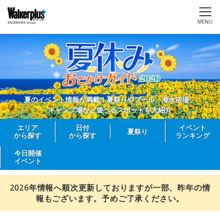
MENU
夏のイベント情報が満載！夏祭りやプール、海水浴場、
キャンプ場など遊べるスポットを大紹介
エリア
日付
イベント
夏祭り
から探す
から探す
ランキング
今日開催
イベント
2026年情報へ順次更新しておりますが一部、昨年の情
報もございます。予めご了承ください。