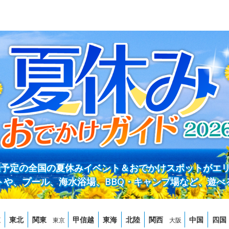
開催予定の全国の夏休みイベント＆おでかけスポットがエ
トや、プール、海水浴場、BBQ・キャンプ場など、遊べ
道
東北
関東
甲信越
東海
北陸
関西
中国
四国
東京
大阪