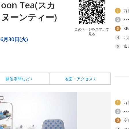
rnoon Tea(スカ
万
1
タヌーンティー)
ハ
2
S
3
このページをスマホで
見る
北
4
6月30日(火)
富
5
開催期間など
地図・アクセス
万
1
ハ
2
空
3