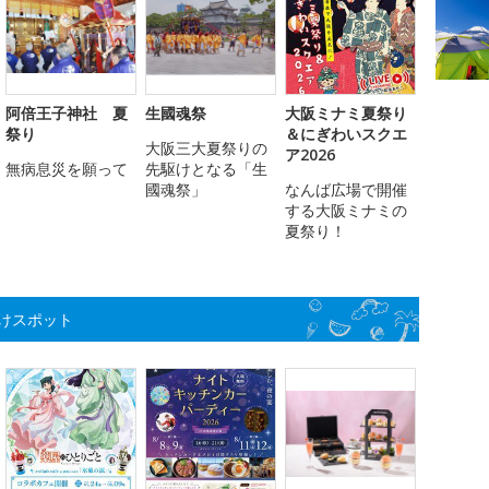
阿倍王子神社 夏
生國魂祭
大阪ミナミ夏祭り
祭り
＆にぎわいスクエ
大阪三大夏祭りの
ア2026
無病息災を願って
先駆けとなる「生
國魂祭」
なんば広場で開催
する大阪ミナミの
夏祭り！
けスポット