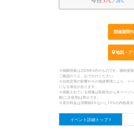
今日
37℃
／
28℃
開催期間
地図・ア
※掲載情報は2026年4月のものです。随時
ご確認のうえ、おでかけください。
※自然災害の影響やその他諸事情により、イ
になる場合があります。
※掲載されている画像は取材先から本ページ
載(二次使用)は禁止です。
※表示料金は消費税8％ないし10％の内税表示
イベント詳細
トップ