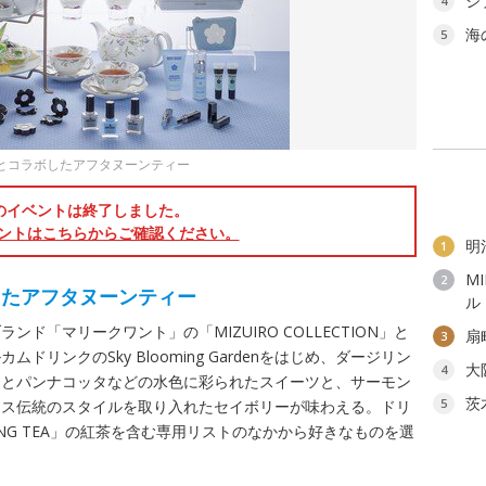
ジ
4
海
5
ON」とコラボしたアフタヌーンティー
のイベントは終了しました。
ントはこちらからご確認ください。
明
1
M
2
したアフタヌーンティー
ル
ド「マリークワント」の「MIZUIRO COLLECTION」と
扇
3
リンクのSky Blooming Gardenをはじめ、ダージリン
大
4
レとパンナコッタなどの水色に彩られたスイーツと、サーモン
茨
5
リス伝統のスタイルを取り入れたセイボリーが味わえる。ドリ
NG TEA」の紅茶を含む専用リストのなかから好きなものを選