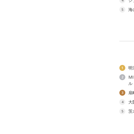
ジ
4
海
5
明
1
M
2
ル
扇
3
大
4
茨
5