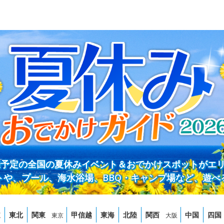
開催予定の全国の夏休みイベント＆おでかけスポットがエ
トや、プール、海水浴場、BBQ・キャンプ場など、遊べ
道
東北
関東
甲信越
東海
北陸
関西
中国
四国
東京
大阪