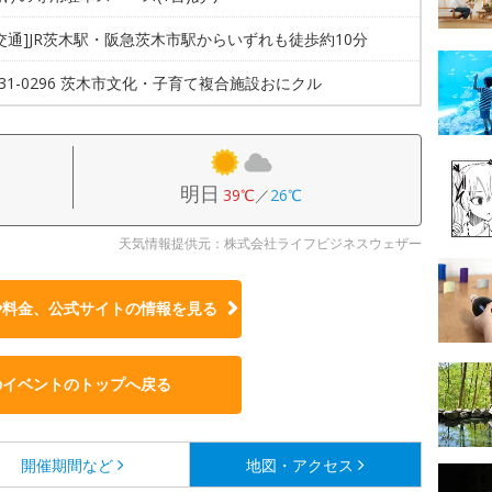
交通]JR茨木駅・阪急茨木市駅からいずれも徒歩約10分
-631-0296 茨木市文化・子育て複合施設おにクル
明日
39℃
／
26℃
天気情報提供元：株式会社ライフビジネスウェザー
や料金、公式サイトの
情報を見る
のイベントのトップへ戻る
開催期間など
地図・アクセス