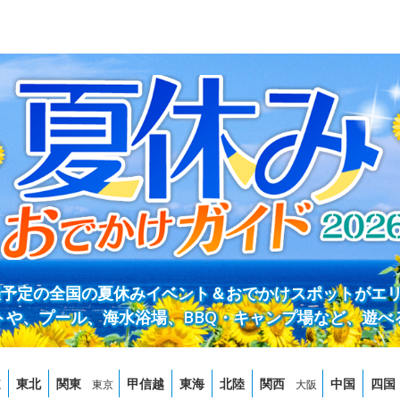
開催予定の全国の夏休みイベント＆おでかけスポットがエ
トや、プール、海水浴場、BBQ・キャンプ場など、遊べ
道
東北
関東
甲信越
東海
北陸
関西
中国
四国
東京
大阪