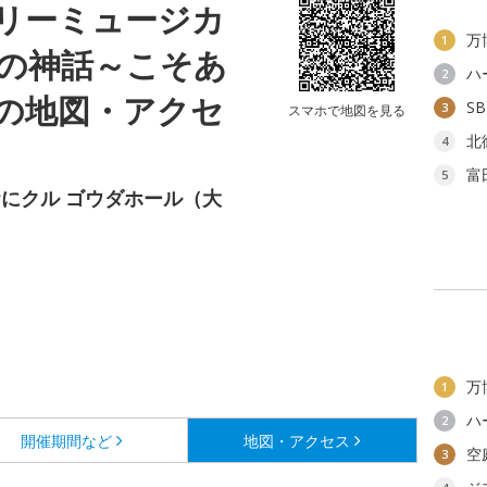
リーミュージカ
万
1
の神話～こそあ
ハ
2
の地図・アクセ
S
3
スマホで地図を見る
北
4
富
5
にクル ゴウダホール（大
万
1
ハ
2
開催期間など
地図・アクセス
空
3