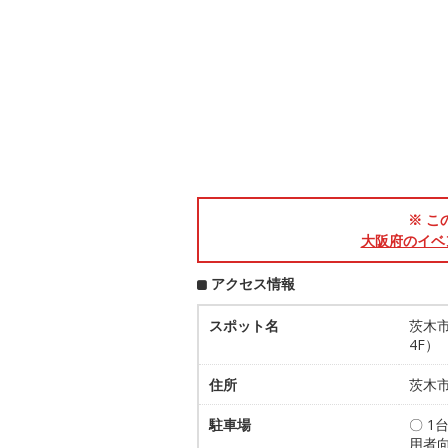
※ こ
大阪府のイベ
アクセス情報
スポット名
茨木
4F）
住所
茨木市
駐車場
〇 
用者向