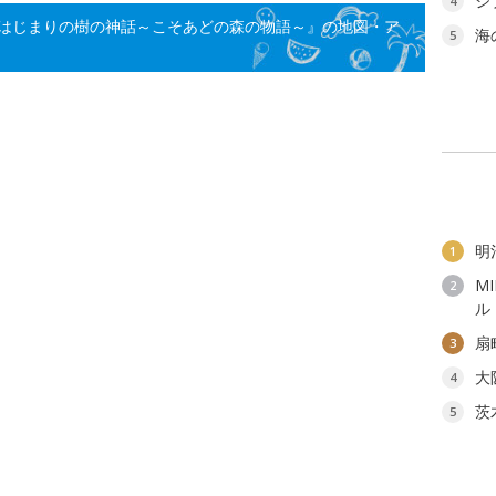
ジ
4
はじまりの樹の神話～こそあどの森の物語～』の地図・ア
海
5
明
1
M
2
ル
扇
3
大
4
茨
5