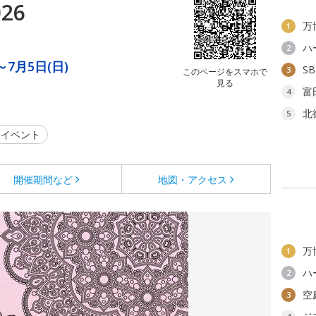
26
万
1
ハ
2
～7月5日(日)
S
3
このページをスマホで
見る
富
4
北
5
イベント
開催期間など
地図・アクセス
万
1
ハ
2
空
3