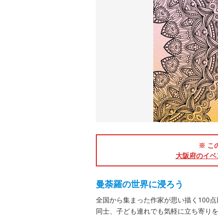
※ こ
大阪府のイベ
曼荼羅の世界に浸ろう
全国から集まった作家が思い描く100
同士、子ども連れでも気軽に立ち寄り