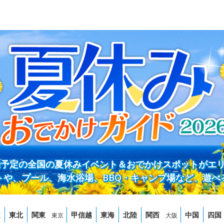
開催予定の全国の夏休みイベント＆おでかけスポットがエ
トや、プール、海水浴場、BBQ・キャンプ場など、遊べ
道
東北
関東
甲信越
東海
北陸
関西
中国
四国
東京
大阪