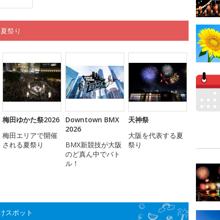
の夏祭り
梅田ゆかた祭2026
Downtown BMX
天神祭
2026
梅田エリアで開催
大阪を代表する夏
される夏祭り
BMX新競技が大阪
祭り
のど真ん中でバト
ル！
けスポット