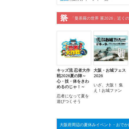
「曼荼羅の世界 展2026」近く
キッズ流 忍者大作
大阪・お城フェス
戦2026夏の陣～
2026
心・技・体をきわ
いざ、大阪！ 集
めるのじゃ！～
え！お城ファン
忍者になって夏を
遊びつくそう
大阪府周辺の夏休みイベント・おでか