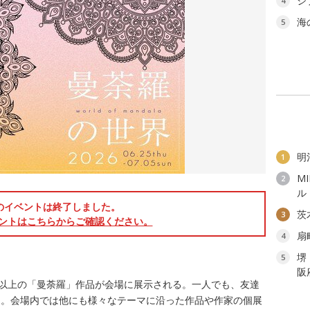
ジ
4
海
5
明
1
M
2
ル
のイベントは終了しました。
茨
3
ントはこちらからご確認ください。
扇
4
堺
5
阪
点以上の「曼荼羅」作品が会場に展示される。一人でも、友達
を。会場内では他にも様々なテーマに沿った作品や作家の個展