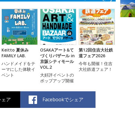
Keitto 夏休み
OSAKAアート&て
第12回住吉大社鉄
FAMILY LAB.
づくりバザール in
道フェア2026
京阪シティモール
ハンドメイドをテ
今年も開催！住吉
VOL.2
ーマにした体験イ
大社鉄道フェア！
ベント
大好評イベントの
ポップアップ開催
でシェア
Facebookでシェア