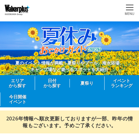
MENU
夏のイベント情報が満載！夏祭りやプール、海水浴場、
キャンプ場など遊べるスポットを大紹介
エリア
日付
イベント
夏祭り
から探す
から探す
ランキング
今日開催
イベント
2026年情報へ順次更新しておりますが一部、昨年の情
報もございます。予めご了承ください。