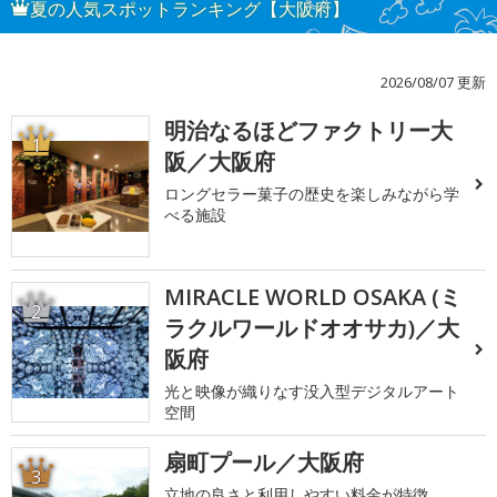
夏の人気スポットランキング【大阪府】
2026/08/07 更新
明治なるほどファクトリー大
1
阪／大阪府
ロングセラー菓子の歴史を楽しみながら学
べる施設
MIRACLE WORLD OSAKA (ミ
2
ラクルワールドオオサカ)／大
阪府
光と映像が織りなす没入型デジタルアート
空間
扇町プール／大阪府
3
立地の良さと利用しやすい料金が特徴