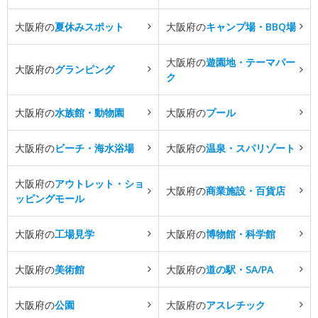
大阪府の
夏休みスポット
大阪府の
キャンプ場・BBQ場
大阪府の
遊園地・テーマパー
大阪府の
グランピング
ク
大阪府の
水族館・動物園
大阪府の
プール
大阪府の
ビーチ・海水浴場
大阪府の
温泉・スパリゾート
大阪府の
アウトレット・ショ
大阪府の
商業施設・百貨店
ッピングモール
大阪府の
工場見学
大阪府の
博物館・科学館
大阪府の
美術館
大阪府の
道の駅・SA/PA
大阪府の
公園
大阪府の
アスレチック