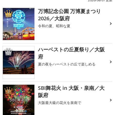
2026/08/07 更新
万博記念公園 万博夏まつり
1
2026／大阪府
令和の夏、昭和な夏
ハーベストの丘夏祭り／大阪
2
府
夏の夜をハーベストの丘で楽しめる
SBI舞花火 in 大阪・泉南／大
3
阪府
大阪最大級の花火を泉南で