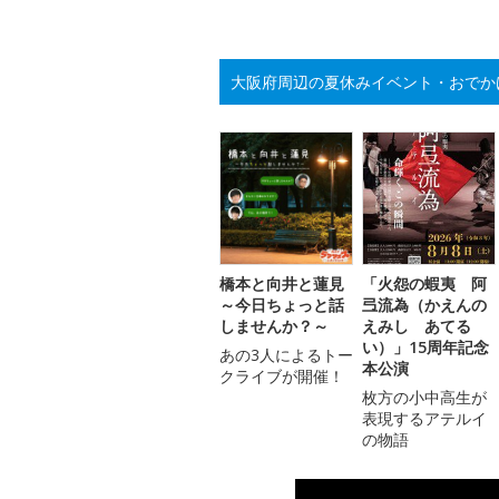
大阪府周辺の夏休みイベント・おでか
橋本と向井と蓮見
「火怨の蝦夷 阿
～今日ちょっと話
弖流為（かえんの
しませんか？～
えみし あてる
い）」15周年記念
あの3人によるトー
本公演
クライブが開催！
枚方の小中高生が
表現するアテルイ
の物語