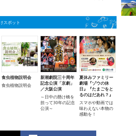
けスポット
食虫植物説明会
新潮劇院三十周年
夏休みファミリー
記念公演「京劇」
劇場『ゾウの休
食虫植物説明会
／大阪公演
日』『たまごをと
るのはだあれ？』
～日中の懸け橋を
担って30年の記念
スマホや動画では
公演～
味わえない本物の
感動を！