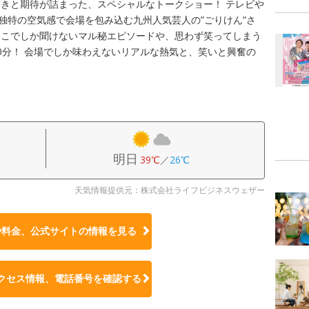
きと期待が詰まった、スペシャルなトークショー！ テレビや
、独特の空気感で会場を包み込む九州人気芸人の”ごりけん”さ
ここでしか聞けないマル秘エピソードや、思わず笑ってしまう
0分！ 会場でしか味わえないリアルな熱気と、笑いと興奮の
明日
39℃
／
26℃
天気情報提供元：株式会社ライフビジネスウェザー
や料金、公式サイトの
情報を見る
クセス情報、電話番号を確認する