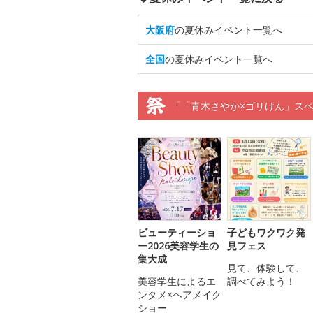
大阪府
の夏休みイベント一覧へ
全国
の夏休みイベント一覧へ
「「青木さやか×ゴリけん」ス
ビューティーショ
子どもワクワク発
ー2026美容学生の
見フェス
集大成
見て、体験して、
美容学生によるエ
調べてみよう！
ンタメ×ヘアメイク
ショー