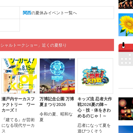
関西
の夏休みイベント一覧へ
ペシャルトークショー」近くの夏祭り
瀬戸内サーカスフ
万博記念公園 万博
キッズ流 忍者大作
ァクトリー ワー
夏まつり2026
戦2026夏の陣～
カーズ！
心・技・体をきわ
令和の夏、昭和な
めるのじゃ！～
『建てる』が芸術
夏
になる現代サーカ
忍者になって夏を
ス
遊びつくそう