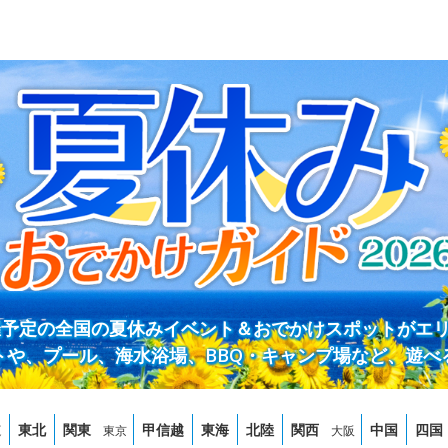
開催予定の全国の夏休みイベント＆おでかけスポットがエ
トや、プール、海水浴場、BBQ・キャンプ場など、遊べ
道
東北
関東
甲信越
東海
北陸
関西
中国
四国
東京
大阪