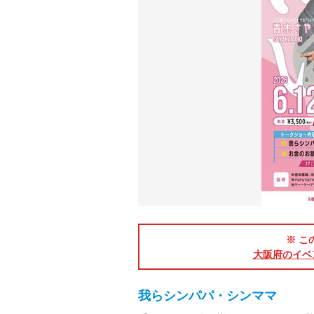
※ こ
大阪府のイベ
我らシンパパ・シンママ