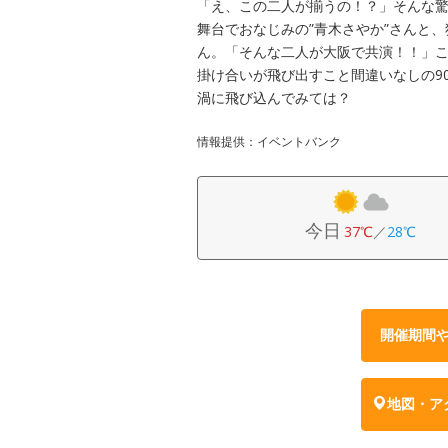
「え、この二人が揃うの！？」そんな驚
舞台でおなじみの”青木さやか”さんと
ん。「そんな二人が大阪で共演！！」
掛け合いが飛び出すこと間違いなしの9
渦に飛び込んでみては？
情報提供：イベントバンク
今日
37℃
／
28℃
開催期間
地図・ア