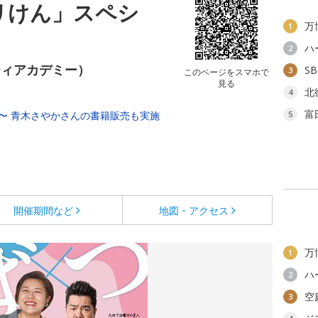
リけん」スペシ
万
1
ハ
2
ティアカデミー）
S
3
このページをスマホで
見る
北
4
富
0分〜 青木さやかさんの書籍販売も実施
5
開催期間など
地図・アクセス
万
1
ハ
2
空
3