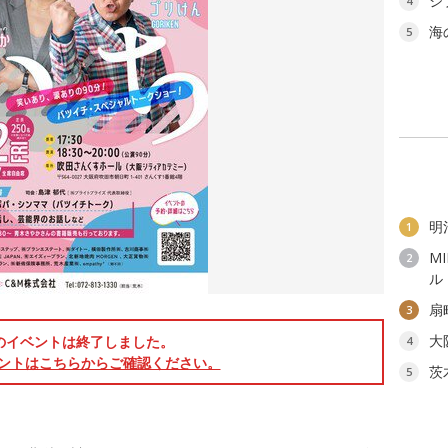
ジ
4
海
5
明
1
M
2
ル
扇
3
大
のイベントは終了しました。
4
ントはこちらからご確認ください。
茨
5