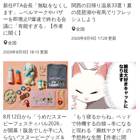
新任PTA会長「無駄をなくし
関西の日帰り温泉33選！夏
ます」→ベルマークやバザ
の琵琶湖や有馬でリフレッ
ーを即廃止!?爆速で終わる会
シュしよう
議に「有能すぎる」【作者
全国
に聞く】
2026年8月9日 17:28
更新
全国
2026年8月9日 18:13
更新
8月12日から「うめだスヌー
「もう寝るからね」ベッド
ピーフェスティバル2026」
で待機する白猫→冬になる
が開幕！阪急でしか手に入
と現れる「腕枕ヤクザ」の
らない“スヌーピーグッズ＆
予想外な生態【作者に聞