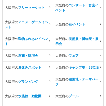
大阪府の
コンサート・音楽イ
大阪府の
フリーマーケット
ベント
大阪府の
アニメ・ゲームイベ
大阪府の
花イベント
ント
大阪府の
動物ふれあいイベン
大阪府の
美術展・博物展・展
ト
示会
大阪府の
演劇・講演会
大阪府の
フェア
大阪府の
夏休みスポット
大阪府の
キャンプ場・BBQ場
大阪府の
遊園地・テーマパー
大阪府の
グランピング
ク
大阪府の
水族館・動物園
大阪府の
プール