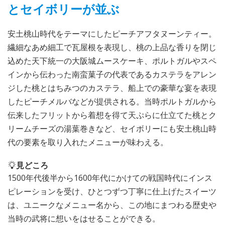
とセイボリーが並ぶ
安土桃山時代をテーマにしたピーチアフタヌーンティー。
繊細なあめ細工で瓦屋根を表現し、桃の上品な香りを閉じ
込めた天下統一の大阪城ムースケーキ、ポルトガルやスペ
インから伝わった南蛮菓子の代表であるカステラをアレン
ジした桃とはちみつのカステラ、船上での豪華な宴を表現
したピーチメルバなどが提供される。当時ポルトガルから
伝来したフリットから着想を得て天ぷらに仕立てた桃とク
リームチーズの湯葉巻きなど、セイボリーにも安土桃山時
代の要素を取り入れたメニューが味わえる。
見どころ
1500年代後半から1600年代にかけての戦国時代にインス
ピレーションを受け、ひとつずつ丁寧に仕上げたスイーツ
は、ユニークなメニュー名から、この地にまつわる歴史や
当時の武将に想いをはせることができる。