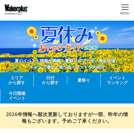
MENU
夏のイベント情報が満載！夏祭りやプール、海水浴場、
キャンプ場など遊べるスポットを大紹介
エリア
日付
イベント
夏祭り
から探す
から探す
ランキング
今日開催
イベント
2026年情報へ順次更新しておりますが一部、昨年の情
報もございます。予めご了承ください。