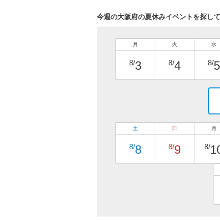
今週の大阪府の夏休みイベントを探し
月
火
水
8/
8/
8/
3
4
5
土
日
月
8/
8/
8/
8
9
1