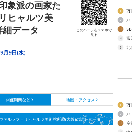
印象派の画家た
万
1
リヒャルツ美
ハ
2
詳細データ
S
3
このページをスマホで
見る
富
4
北
5
～9月9日(水)
開催期間など
地図・アクセス
万
1
ハ
2
ヴァルラフ＝リヒャルツ美術館所蔵(大阪)の詳細データ
空
3