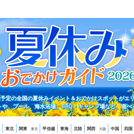
開催予定の全国の夏休みイベント＆おでかけスポットがエ
トや、プール、海水浴場、BBQ・キャンプ場など、遊べ
道
東北
関東
甲信越
東海
北陸
関西
中国
四国
東京
大阪