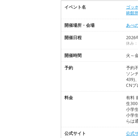
イベント名
ゴッ
術館所
開催場所・会場
あべ
開催日程
2026
休み：
開催時間
火～金
予約
予約
ソンチ
439
CNプ
料金
有料 
生30
小学
小学
らは通
公式サイト
公式