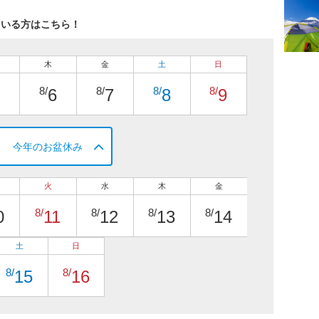
ている方はこちら！
木
金
土
日
8/
8/
8/
8/
6
7
8
9
今年のお盆休み
火
水
木
金
8/
8/
8/
8/
0
11
12
13
14
土
日
8/
8/
15
16