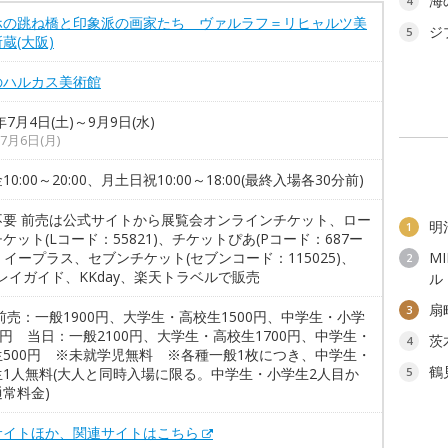
海
4
ホの跳ね橋と印象派の画家たち ヴァルラフ＝リヒャルツ美
ジ
5
蔵(大阪)
のハルカス美術館
年7月4日(土)～9月9日(水)
7月6日(月)
10:00～20:00、月土日祝10:00～18:00(最終入場各30分前)
不要 前売は公式サイトから展覧会オンラインチケット、ロー
明
1
ケット(Lコード：55821)、チケットぴあ(Pコード：687ー
)、イープラス、セブンチケット(セブンコード：115025)、
M
2
レイガイド、KKday、楽天トラベルで販売
ル
扇
3
前売：一般1900円、大学生・高校生1500円、中学生・小学
0円 当日：一般2100円、大学生・高校生1700円、中学生・
茨
4
生500円 ※未就学児無料 ※各種一般1枚につき、中学生・
鶴
生1人無料(大人と同時入場に限る。中学生・小学生2人目か
5
常料金)
サイトほか、関連サイトはこちら