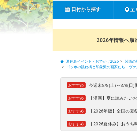
日付から探す
エ
2026年情報へ
夏休みイベント・おでかけ2026
関西の
ゴッホの跳ね橋と印象派の画家たち ヴァル
今週末8/8(土)～8/9
おすすめ
【漫画】夏に読みたい
おすすめ
【2026年版】全国の
おすすめ
【2026夏休み】おう
おすすめ