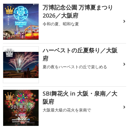
万博記念公園 万博夏まつり
1
2026／大阪府
令和の夏、昭和な夏
ハーベストの丘夏祭り／大阪
2
府
夏の夜をハーベストの丘で楽しめる
SBI舞花火 in 大阪・泉南／大
3
阪府
大阪最大級の花火を泉南で