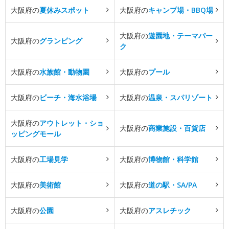
大阪府の
夏休みスポット
大阪府の
キャンプ場・BBQ場
大阪府の
遊園地・テーマパー
大阪府の
グランピング
ク
大阪府の
水族館・動物園
大阪府の
プール
大阪府の
ビーチ・海水浴場
大阪府の
温泉・スパリゾート
大阪府の
アウトレット・ショ
大阪府の
商業施設・百貨店
ッピングモール
大阪府の
工場見学
大阪府の
博物館・科学館
大阪府の
美術館
大阪府の
道の駅・SA/PA
大阪府の
公園
大阪府の
アスレチック