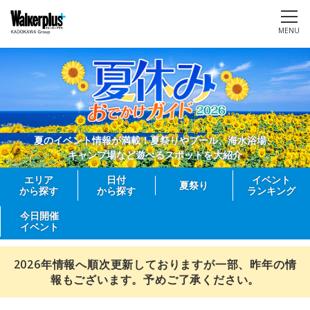
MENU
夏のイベント情報が満載！夏祭りやプール、海水浴場、
キャンプ場など遊べるスポットを大紹介
エリア
日付
イベント
夏祭り
から探す
から探す
ランキング
今日開催
イベント
2026年情報へ順次更新しておりますが一部、昨年の情
報もございます。予めご了承ください。