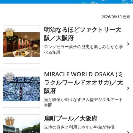
2026/08/10 更新
明治なるほどファクトリー大
1
阪／大阪府
ロングセラー菓子の歴史を楽しみながら学
べる施設
MIRACLE WORLD OSAKA (ミ
2
ラクルワールドオオサカ)／大
阪府
光と映像が織りなす没入型デジタルアート
空間
扇町プール／大阪府
3
立地の良さと利用しやすい料金が特徴