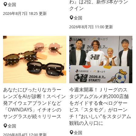
わ』は2位、新作3本がラン
全国
クイン
2026年8月7日 18:25
更新
全国
2026年8月7日 11:00
更新
あなたにぴったりなカラー
今週末開幕！Ｊリーグのス
レンズをAIが診断！スペイン
タジアムグルメ約2000店舗
発アイウェアブランドなど
をガイドする食べログサー
「OWNDAYS」イチオシの
ビス「スタモグ」がローン
サングラスが続々リリース
チ！“おいしい”をスタジアム
観戦の入り口に
全国
全国
2026年8月4日 17:00
更新