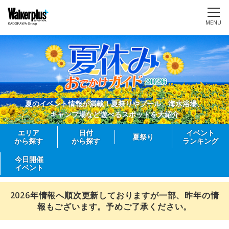
MENU
夏のイベント情報が満載！夏祭りやプール、海水浴場、
キャンプ場など遊べるスポットを大紹介
エリア
日付
イベント
夏祭り
から探す
から探す
ランキング
今日開催
イベント
2026年情報へ順次更新しておりますが一部、昨年の情
報もございます。予めご了承ください。