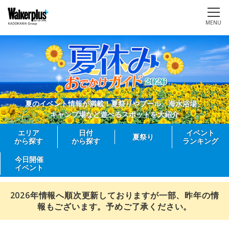
MENU
夏のイベント情報が満載！夏祭りやプール、海水浴場、
キャンプ場など遊べるスポットを大紹介
エリア
日付
イベント
夏祭り
から探す
から探す
ランキング
今日開催
イベント
2026年情報へ順次更新しておりますが一部、昨年の情
報もございます。予めご了承ください。