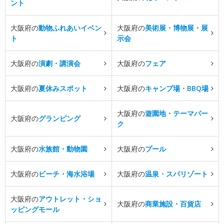
ント
大阪府の
動物ふれあいイベン
大阪府の
美術展・博物展・展
ト
示会
大阪府の
演劇・講演会
大阪府の
フェア
大阪府の
夏休みスポット
大阪府の
キャンプ場・BBQ場
大阪府の
遊園地・テーマパー
大阪府の
グランピング
ク
大阪府の
水族館・動物園
大阪府の
プール
大阪府の
ビーチ・海水浴場
大阪府の
温泉・スパリゾート
大阪府の
アウトレット・ショ
大阪府の
商業施設・百貨店
ッピングモール