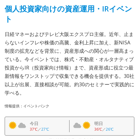
個人投資家向けの資産運用・IRイベン
ト
日経マネーおよびテレビ大阪エクスプロ主催。近年、止ま
らないインフレや株価の高騰、金利上昇に加え、新NISA
制度の拡充などを背景に、資産形成への関心が一層高まっ
ている。今イベントでは、株式・不動産・オルタナティブ
投資からIR（投資家向け情報）まで、資産形成に役立つ最
新情報をワンストップで収集できる機会を提供する。30社
以上が出展、直接相談が可能。約30のセミナーで実践的に
学べる。
情報提供：イベントバンク
今日
明日
37℃
／
27℃
36℃
／
26℃