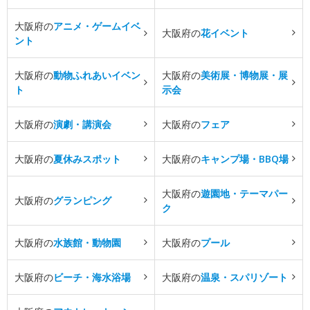
大阪府の
アニメ・ゲームイベ
大阪府の
花イベント
ント
大阪府の
動物ふれあいイベン
大阪府の
美術展・博物展・展
ト
示会
大阪府の
演劇・講演会
大阪府の
フェア
大阪府の
夏休みスポット
大阪府の
キャンプ場・BBQ場
大阪府の
遊園地・テーマパー
大阪府の
グランピング
ク
大阪府の
水族館・動物園
大阪府の
プール
大阪府の
ビーチ・海水浴場
大阪府の
温泉・スパリゾート