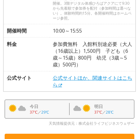
開催。3階デジタル体感ひろばアクアにて9:30
から先着順で参加券を配付（参加時間は選べな
い）。体験時間約15分。各開催時間はホームペ
ージ参照。
開催時間
10:00～15:55
料金
参加費無料 入館料別途必要（大人
（16歳以上）1,500円 子ども（6
歳～15歳）800円 幼児（3歳～5
歳）500円）
公式サイト
公式サイトほか、関連サイトはこち
ら
今日
明日
37℃
／
29℃
37℃
／
28℃
天気情報提供元：株式会社ライフビジネスウェザー