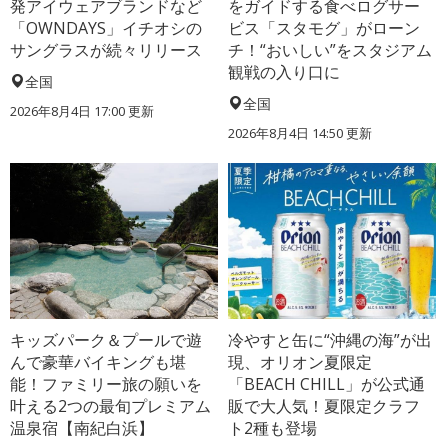
発アイウェアブランドなど
をガイドする食べログサー
「OWNDAYS」イチオシの
ビス「スタモグ」がローン
サングラスが続々リリース
チ！“おいしい”をスタジアム
観戦の入り口に
全国
全国
2026年8月4日 17:00
更新
2026年8月4日 14:50
更新
キッズパーク＆プールで遊
冷やすと缶に“沖縄の海”が出
んで豪華バイキングも堪
現、オリオン夏限定
能！ファミリー旅の願いを
「BEACH CHILL」が公式通
叶える2つの最旬プレミアム
販で大人気！夏限定クラフ
温泉宿【南紀白浜】
ト2種も登場