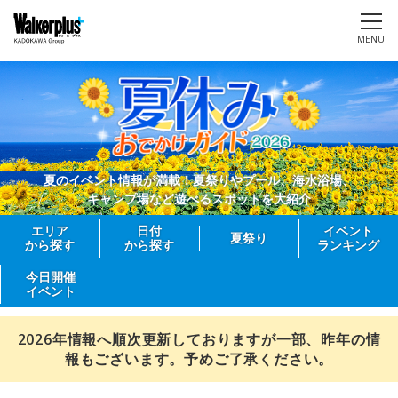
MENU
夏のイベント情報が満載！夏祭りやプール、海水浴場、
キャンプ場など遊べるスポットを大紹介
エリア
日付
イベント
夏祭り
から探す
から探す
ランキング
今日開催
イベント
2026年情報へ順次更新しておりますが一部、昨年の情
報もございます。予めご了承ください。