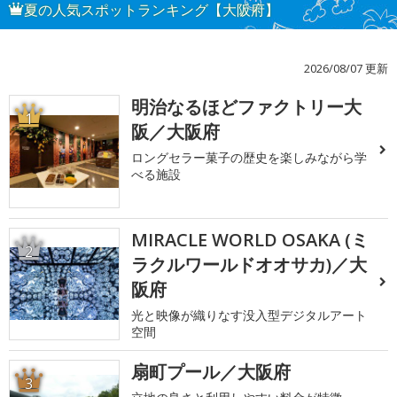
夏の人気スポットランキング【大阪府】
2026/08/07 更新
明治なるほどファクトリー大
1
阪／大阪府
ロングセラー菓子の歴史を楽しみながら学
べる施設
MIRACLE WORLD OSAKA (ミ
2
ラクルワールドオオサカ)／大
阪府
光と映像が織りなす没入型デジタルアート
空間
扇町プール／大阪府
3