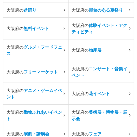
大阪府の
盆踊り
大阪府の
屋台のある夏祭り
大阪府の
体験イベント・アク
大阪府の
無料イベント
ティビティ
大阪府の
グルメ・フードフェ
大阪府の
物産展
ス
大阪府の
コンサート・音楽イ
大阪府の
フリーマーケット
ベント
大阪府の
アニメ・ゲームイベ
大阪府の
花イベント
ント
大阪府の
動物ふれあいイベン
大阪府の
美術展・博物展・展
ト
示会
大阪府の
演劇・講演会
大阪府の
フェア