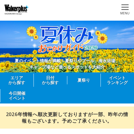
MENU
夏のイベント情報が満載！夏祭りやプール、海水浴場、
キャンプ場など遊べるスポットを大紹介
エリア
日付
イベント
夏祭り
から探す
から探す
ランキング
今日開催
イベント
2026年情報へ順次更新しておりますが一部、昨年の情
報もございます。予めご了承ください。