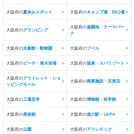
大阪府の
夏休みスポット
大阪府の
キャンプ場・BBQ場
大阪府の
遊園地・テーマパー
大阪府の
グランピング
ク
大阪府の
水族館・動物園
大阪府の
プール
大阪府の
ビーチ・海水浴場
大阪府の
温泉・スパリゾート
大阪府の
アウトレット・ショ
大阪府の
商業施設・百貨店
ッピングモール
大阪府の
工場見学
大阪府の
博物館・科学館
大阪府の
美術館
大阪府の
道の駅・SA/PA
大阪府の
公園
大阪府の
アスレチック