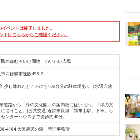
のイベントは終了しました。
ントはこちらからご確認ください。
府民の森むろいけ園地 わいわい広場
市四條畷市逢阪458-2
1台 少し離れたところにも109台分の駐車場あり（水辺自然
]阪奈道路から「緑の文化園」の案内板に従い北へ。「緑の文
」に従うこと。[公共交通]近鉄奈良線「瓢箪山駅」下車。ら
くセンターハウスまで徒歩約40分。
-988-4184 大阪府民の森 管理事務所