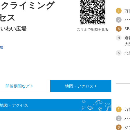
ークライミング
万
1
セス
ハ
2
わいわい広場
S
3
スマホで地図を見る
道
4
大
30
北
5
開催期間など
地図・アクセス
の地図・アクセス
万
1
ハ
2
ジ
3