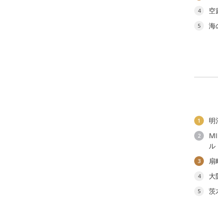
空
4
海
5
明
1
M
2
ル
扇
3
大
4
茨
5