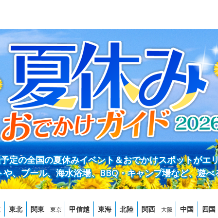
開催予定の全国の夏休みイベント＆おでかけスポットがエ
トや、プール、海水浴場、BBQ・キャンプ場など、遊べ
道
東北
関東
甲信越
東海
北陸
関西
中国
四国
東京
大阪