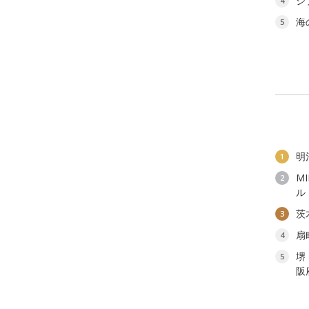
ジ
4
海
5
明
1
M
2
ル
茨
3
扇
4
堺
5
阪