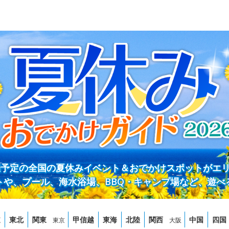
開催予定の全国の夏休みイベント＆おでかけスポットがエ
トや、プール、海水浴場、BBQ・キャンプ場など、遊べ
道
東北
関東
甲信越
東海
北陸
関西
中国
四国
東京
大阪