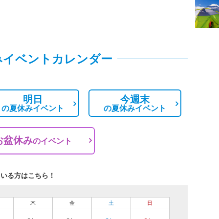
みイベントカレンダー
明日
今週末
の
夏休みイベント
の
夏休みイベント
お盆休み
の
イベント
ている方はこちら！
木
金
土
日