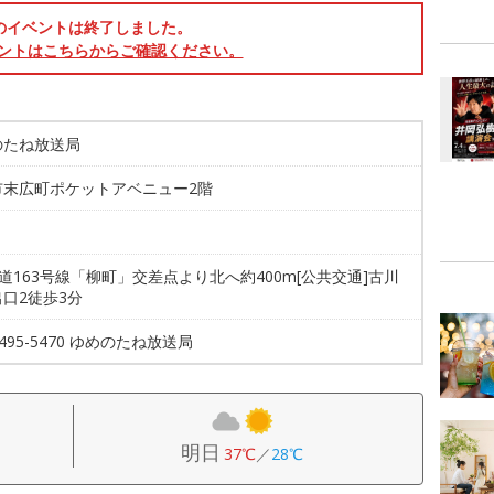
のイベントは終了しました。
ントはこちらからご確認ください。
のたね放送局
市末広町ポケットアベニュー2階
国道163号線「柳町」交差点より北へ約400m[公共交通]古川
口2徒歩3分
1495-5470 ゆめのたね放送局
明日
37℃
／
28℃