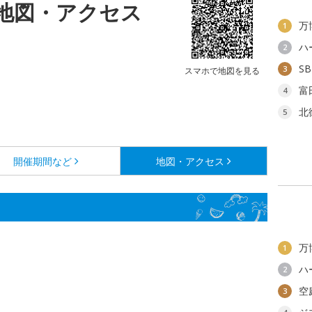
地図・アクセス
万
1
ハ
2
S
3
スマホで地図を見る
富
4
北
5
開催期間など
地図・アクセス
万
1
ハ
2
空
3