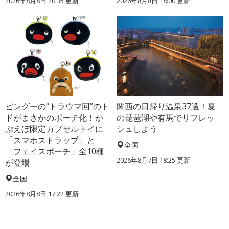
2026年8月8日 20:35
更新
2026年8月8日 18:00
更新
ピングーの“トラウマ回”のト
関西の日帰り温泉37選！夏
ドがまさかのポーチ化！か
の琵琶湖や有馬でリフレッ
ぷえぼ限定カプセルトイに
シュしよう
「スマホストラップ」と
全国
「フェイスポーチ」全10種
2026年8月7日 18:25
更新
が登場
全国
2026年8月8日 17:22
更新