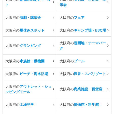
ト
示会
大阪府の
演劇・講演会
大阪府の
フェア
大阪府の
夏休みスポット
大阪府の
キャンプ場・BBQ場
大阪府の
遊園地・テーマパー
大阪府の
グランピング
ク
大阪府の
水族館・動物園
大阪府の
プール
大阪府の
ビーチ・海水浴場
大阪府の
温泉・スパリゾート
大阪府の
アウトレット・ショ
大阪府の
商業施設・百貨店
ッピングモール
大阪府の
工場見学
大阪府の
博物館・科学館