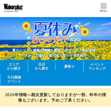
MENU
夏のイベント情報が満載！夏祭りやプール、海水浴場、
キャンプ場など遊べるスポットを大紹介
エリア
日付
イベント
夏祭り
から探す
から探す
ランキング
今日開催
イベント
2026年情報へ順次更新しておりますが一部、昨年の情
報もございます。予めご了承ください。