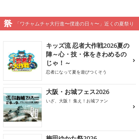
「ワチャムチャ大行進〜僕達の日々〜」近くの夏祭り
キッズ流 忍者大作戦2026夏の
陣～心・技・体をきわめるの
じゃ！～
忍者になって夏を遊びつくそう
大阪・お城フェス2026
いざ、大阪！ 集え！お城ファン
梅田ゆかた祭2026