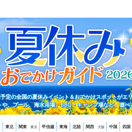
開催予定の全国の夏休みイベント＆おでかけスポットがエ
トや、プール、海水浴場、BBQ・キャンプ場など、遊べ
道
東北
関東
甲信越
東海
北陸
関西
中国
四国
東京
大阪