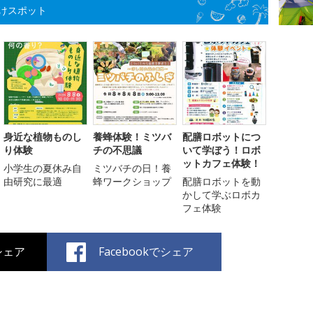
けスポット
身近な植物ものし
養蜂体験！ミツバ
配膳ロボットにつ
り体験
チの不思議
いて学ぼう！ロボ
ットカフェ体験！
小学生の夏休み自
ミツバチの日！養
由研究に最適
蜂ワークショップ
配膳ロボットを動
かして学ぶロボカ
フェ体験
でシェア
Facebookでシェア