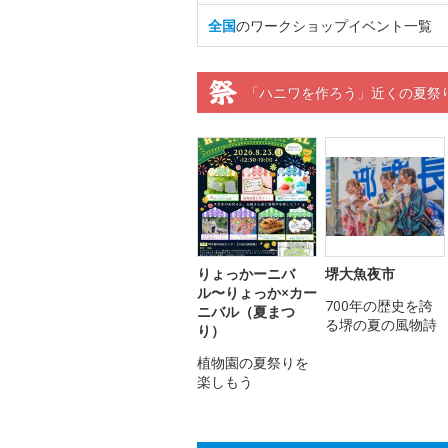
全国
のワークショップイベント一覧
「ハニワを作ろう」近くの夏祭
りょっかーニバ
堺大魚夜市
ル〜りょっか×カー
700年の歴史を誇
ニバル（夏まつ
る堺の夏の風物詩
り）
植物園の夏祭りを
楽しもう