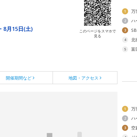
万
1
ハ
2
・8月15日(土)
S
3
このページをスマホで
見る
北
4
富
5
開催期間など
地図・アクセス
万
1
ハ
2
空
3