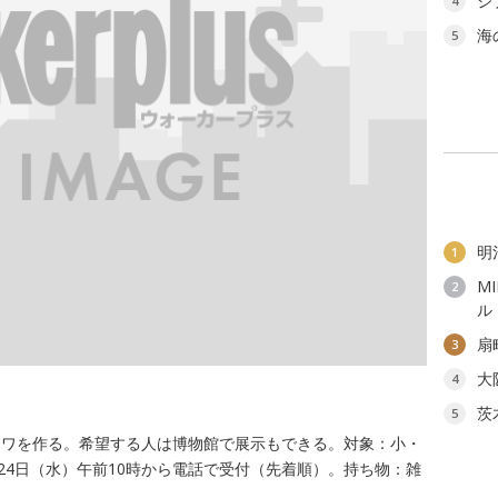
ジ
4
海
5
明
1
M
2
ル
扇
3
大
4
茨
5
ニワを作る。希望する人は博物館で展示もできる。対象：小・
24日（水）午前10時から電話で受付（先着順）。持ち物：雑