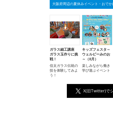
大阪府周辺の夏休みイベント・おでか
ガラス細工講座
キッズフェスタ～
ガラス玉作りに挑
ウェルビーみのお
戦！
～（8月）
信太ガラス伝統の
楽しみながら働き
技を体験してみよ
学び遊ぶイベント
う！
X(旧Twitter)