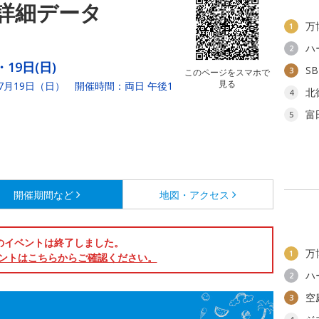
詳細データ
万
1
ハ
2
・19日(日)
S
3
このページをスマホで
見る
7月19日（日） 開催時間：両日 午後1
北
4
富
5
開催期間など
地図・アクセス
のイベントは終了しました。
万
1
ントはこちらからご確認ください。
ハ
2
空
3