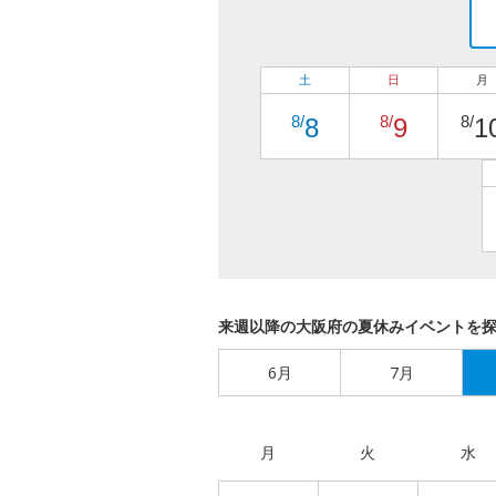
土
日
月
8/
8/
8/
8
9
1
来週以降の大阪府の夏休みイベントを
6月
7月
月
火
水