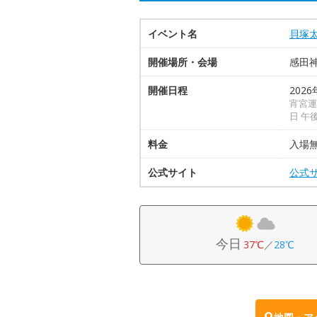
イベント名
貝塚
開催場所・会場
感田
開催日程
2026
宵宮運
日 午
料金
入場
公式サイト
公式
今日
37℃
／
28℃