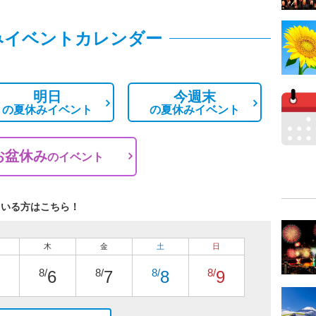
みイベントカレンダー
明日
今週末
の
夏休みイベント
の
夏休みイベント
お盆休み
の
イベント
ている方はこちら！
木
金
土
日
8/
8/
8/
8/
6
7
8
9