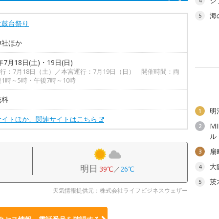
ジ
4
海
5
太鼓台祭り
神社ほか
年7月18日(土)・19日(日)
行：7月18日（土）／本宮運行：7月19日（日） 開催時間：両
後1時～5時・午後7時～10時
無料
明
1
サイトほか、関連サイトはこちら
M
2
ル
扇
3
大
明日
4
39℃
／
26℃
茨
5
天気情報提供元：株式会社ライフビジネスウェザー