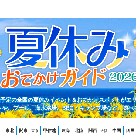
開催予定の全国の夏休みイベント＆おでかけスポットがエ
トや、プール、海水浴場、BBQ・キャンプ場など、遊べ
道
東北
関東
甲信越
東海
北陸
関西
中国
四国
東京
大阪