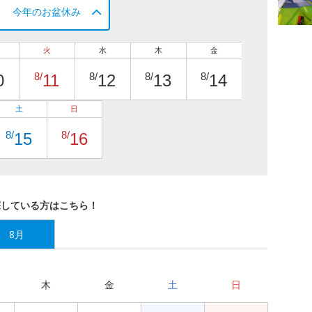
今年のお盆休み
火
水
木
金
8/
8/
8/
8/
0
11
12
13
14
土
日
8/
8/
15
16
探している方はこちら！
8月
木
金
土
日