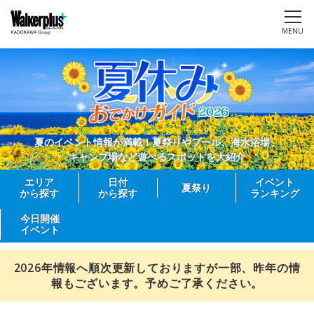
MENU
夏のイベント情報が満載！夏祭りやプール、海水浴場、
キャンプ場など遊べるスポットを大紹介
エリア
日付
イベント
夏祭り
から探す
から探す
ランキング
今日開催
イベント
2026年情報へ順次更新しておりますが一部、昨年の情
報もございます。予めご了承ください。