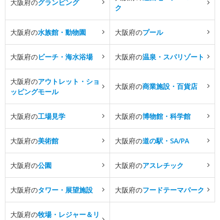
大阪府の
グランピング
ク
大阪府の
水族館・動物園
大阪府の
プール
大阪府の
ビーチ・海水浴場
大阪府の
温泉・スパリゾート
大阪府の
アウトレット・ショ
大阪府の
商業施設・百貨店
ッピングモール
大阪府の
工場見学
大阪府の
博物館・科学館
大阪府の
美術館
大阪府の
道の駅・SA/PA
大阪府の
公園
大阪府の
アスレチック
大阪府の
タワー・展望施設
大阪府の
フードテーマパーク
大阪府の
牧場・レジャー＆リ