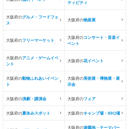
ティビティ
大阪府の
グルメ・フードフェ
大阪府の
物産展
ス
大阪府の
コンサート・音楽イ
大阪府の
フリーマーケット
ベント
大阪府の
アニメ・ゲームイベ
大阪府の
花イベント
ント
大阪府の
動物ふれあいイベン
大阪府の
美術展・博物展・展
ト
示会
大阪府の
演劇・講演会
大阪府の
フェア
大阪府の
夏休みスポット
大阪府の
キャンプ場・BBQ場
大阪府の
遊園地・テーマパー