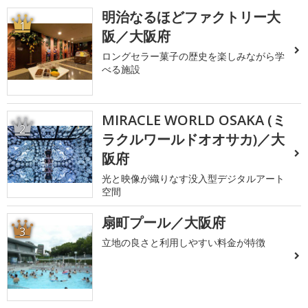
明治なるほどファクトリー大
1
阪／大阪府
ロングセラー菓子の歴史を楽しみながら学
べる施設
MIRACLE WORLD OSAKA (ミ
2
ラクルワールドオオサカ)／大
阪府
光と映像が織りなす没入型デジタルアート
空間
扇町プール／大阪府
3
立地の良さと利用しやすい料金が特徴