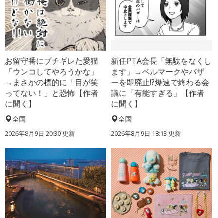
お留守番にブチギレた愛猫
新任PTA会長「無駄をなくし
「ウンコしてやろうかな」
ます」→ベルマークやバザ
→まさかの標的に「目が笑
ーを即廃止!?爆速で終わる会
ってない！」と恐怖【作者
議に「有能すぎる」【作者
に聞く】
に聞く】
全国
全国
2026年8月9日 20:30
更新
2026年8月9日 18:13
更新