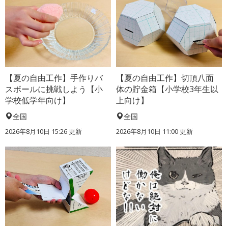
【夏の自由工作】手作りバ
【夏の自由工作】切頂八面
スボールに挑戦しよう【小
体の貯金箱【小学校3年生以
学校低学年向け】
上向け】
全国
全国
2026年8月10日 15:26
更新
2026年8月10日 11:00
更新