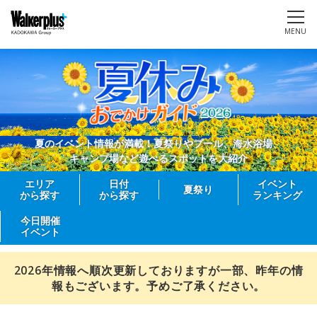
MENU
夏のイベント情報が満載！夏祭りやプール、海水浴場、
キャンプ場など遊べるスポットを大紹介
エリア
日付
イベント
夏祭り
から探す
から探す
ランキング
今日開催
イベント
2026年情報へ順次更新しておりますが一部、昨年の情
報もございます。予めご了承ください。