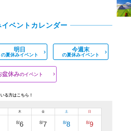
みイベントカレンダー
明日
今週末
の
夏休みイベント
の
夏休みイベント
お盆休み
の
イベント
ている方はこちら！
木
金
土
日
8/
8/
8/
8/
6
7
8
9