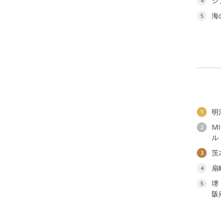
ジ
4
海
5
明
1
M
2
ル
茨
3
扇
4
堺
5
阪