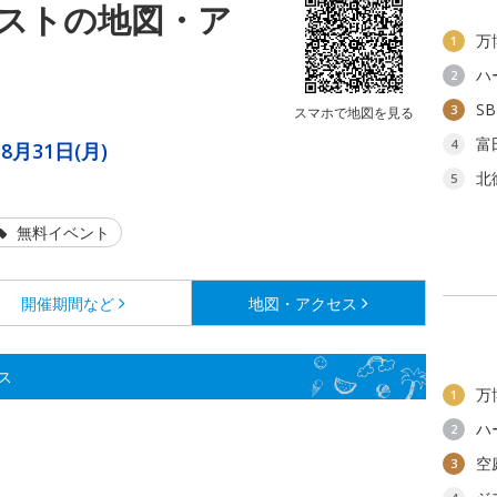
ストの地図・ア
万
1
ハ
2
S
3
スマホで地図を見る
富
4
8月31日(月)
北
5
無料イベント
開催期間など
地図・アクセス
ス
万
1
ハ
2
空
3