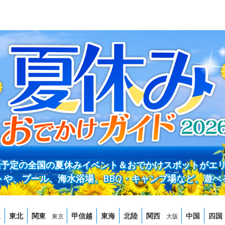
開催予定の全国の夏休みイベント＆おでかけスポットがエ
トや、プール、海水浴場、BBQ・キャンプ場など、遊べ
道
東北
関東
甲信越
東海
北陸
関西
中国
四国
東京
大阪