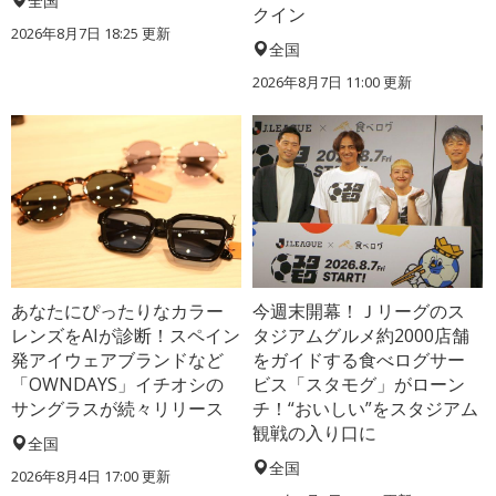
全国
クイン
2026年8月7日 18:25
更新
全国
2026年8月7日 11:00
更新
あなたにぴったりなカラー
今週末開幕！Ｊリーグのス
レンズをAIが診断！スペイン
タジアムグルメ約2000店舗
発アイウェアブランドなど
をガイドする食べログサー
「OWNDAYS」イチオシの
ビス「スタモグ」がローン
サングラスが続々リリース
チ！“おいしい”をスタジアム
観戦の入り口に
全国
全国
2026年8月4日 17:00
更新