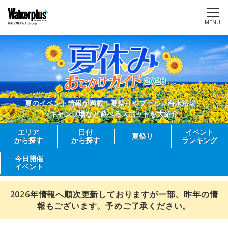
MENU
夏のイベント情報が満載！夏祭りやプール、海水浴場、
キャンプ場など遊べるスポットを大紹介
エリア
日付
イベント
夏祭り
から探す
から探す
ランキング
今日開催
イベント
2026年情報へ順次更新しておりますが一部、昨年の情
報もございます。予めご了承ください。