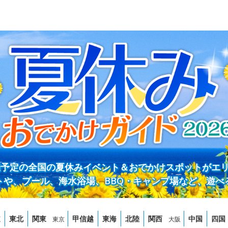
開催予定の全国の夏休みイベント＆おでかけスポットがエ
トや、プール、海水浴場、BBQ・キャンプ場など、遊べ
道
東北
関東
甲信越
東海
北陸
関西
中国
四国
東京
大阪