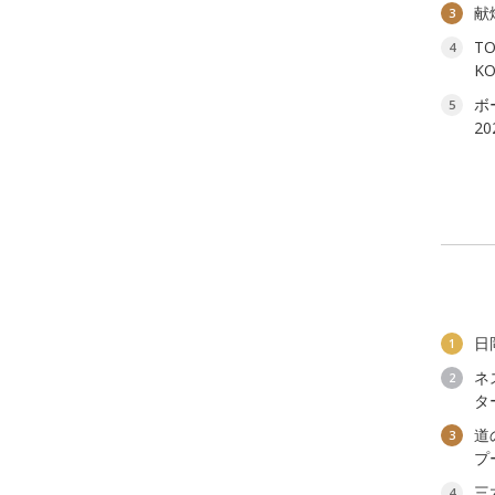
献
3
T
4
K
ボ
5
2
日
1
ネ
2
タ
道
3
プ
三
4