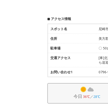
アクセス情報
スポット名
尼崎
住所
美方郡
駐車場
〇 5
交通アクセス
[車]
ら送
お問い合わせ1
079
今日
36℃
／
28℃