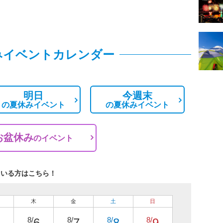
みイベントカレンダー
明日
今週末
の
夏休みイベント
の
夏休みイベント
お盆休み
の
イベント
ている方はこちら！
木
金
土
日
8/
8/
8/
8/
6
7
8
9