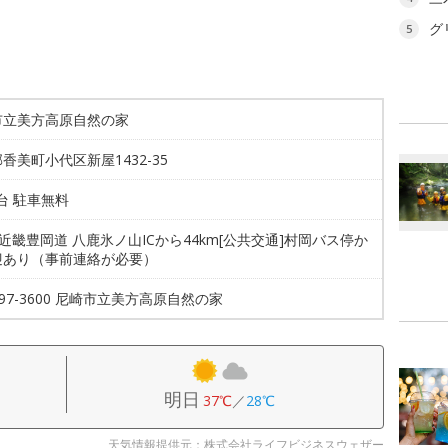
グ
5
市立美方高原自然の家
香美町小代区新屋1432-35
0台 駐車無料
北近畿豊岡道 八鹿氷ノ山ICから44km[公共交通]村岡バス停か
迎あり（事前連絡が必要）
6-97-3600 尼崎市立美方高原自然の家
明日
37℃
／
28℃
天気情報提供元：株式会社ライフビジネスウェザー