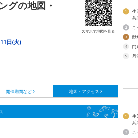
ングの地図・
生
1
兵
こ
2
スマホで地図を見る
献
3
11日(火)
門
4
丹
5
開催期間など
地図・アクセス
ス
生
1
兵
こ
2