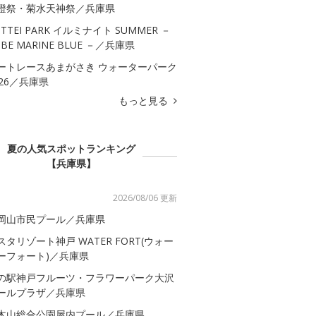
燈祭・菊水天神祭／兵庫県
OTTEI PARK イルミナイト SUMMER －
OBE MARINE BLUE －／兵庫県
ートレースあまがさき ウォーターパーク
026／兵庫県
もっと見る
夏の人気スポットランキング
【兵庫県】
2026/08/06 更新
岡山市民プール／兵庫県
スタリゾート神戸 WATER FORT(ウォー
ーフォート)／兵庫県
の駅神戸フルーツ・フラワーパーク大沢
ールプラザ／兵庫県
木山総合公園屋内プール／兵庫県