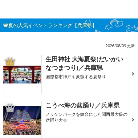
夏の人気イベントランキング【兵庫県】
2026/08/09 更新
生田神社 大海夏祭(だいかい
1
なつまつり)／兵庫県
国際都市神戸を象徴する夏祭り
こうべ海の盆踊り／兵庫県
2
メリケンパークを舞台にした関西最大級の
盆踊り大会