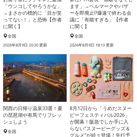
「ウンコしてやろうかな」
ます」→ベルマークやバザ
→まさかの標的に「目が笑
ーを即廃止!?爆速で終わる会
ってない！」と恐怖【作者
議に「有能すぎる」【作者
に聞く】
に聞く】
全国
全国
2026年8月9日 20:30
更新
2026年8月9日 18:13
更新
関西の日帰り温泉33選！夏
8月12日から「うめだスヌー
の琵琶湖や有馬でリフレッ
ピーフェスティバル2026」
シュしよう
が開幕！阪急でしか手に入
らない“スヌーピーグッズ＆
全国
グルメ”が続々登場！先行予