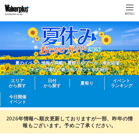
MENU
夏のイベント情報が満載！夏祭りやプール、海水浴場、
キャンプ場など遊べるスポットを大紹介
エリア
日付
イベント
夏祭り
から探す
から探す
ランキング
今日開催
イベント
2026年情報へ順次更新しておりますが一部、昨年の情
報もございます。予めご了承ください。