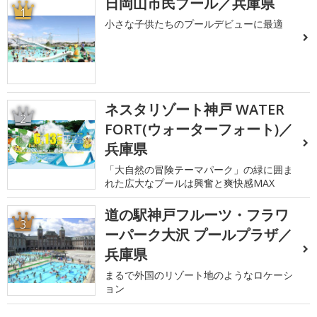
日岡山市民プール／兵庫県
1
小さな子供たちのプールデビューに最適
ネスタリゾート神戸 WATER
2
FORT(ウォーターフォート)／
兵庫県
「大自然の冒険テーマパーク」の緑に囲ま
れた広大なプールは興奮と爽快感MAX
道の駅神戸フルーツ・フラワ
3
ーパーク大沢 プールプラザ／
兵庫県
まるで外国のリゾート地のようなロケーシ
ョン